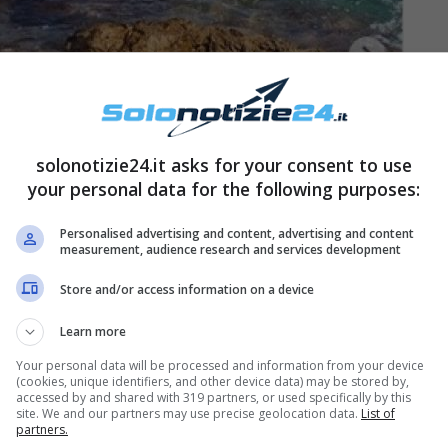
solonotizie24.it asks for your consent to use
your personal data for the following purposes:
Personalised advertising and content, advertising and content
measurement, audience research and services development
egneria di Roma, dove ricopre il ruolo di
Project
Store and/or access information on a device
ttenuto presso l’Istituto Tecnico per il Turismo.
orella Federica, e come lei è nata Roma, il 18
Learn more
me la stessa sorella ha spiegato in più di
Your personal data will be processed and information from your device
(cookies, unique identifiers, and other device data) may be stored by,
hanno un rapporto strettissimo.
accessed by and shared with 319 partners, or used specifically by this
site. We and our partners may use precise geolocation data.
List of
partners.