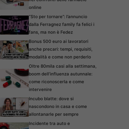
online
“Sto per tornare”: l’annuncio
dalla Ferragnez family fa felici i
fans, ma non è Fedez
Bonus 500 euro ai lavoratori
anche precari: tempi, requisiti,
modalità e come non perderlo
Oltre 80mila casi alla settimana,
boom dell’influenza autunnale:
come riconoscerla e come
intervenire
Incubo blatte: dove si
nascondono in casa e come
allontanarle per sempre
Incidente tra auto e