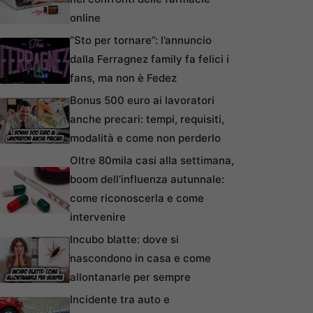
online
“Sto per tornare”: l’annuncio
dalla Ferragnez family fa felici i
fans, ma non è Fedez
Bonus 500 euro ai lavoratori
anche precari: tempi, requisiti,
modalità e come non perderlo
Oltre 80mila casi alla settimana,
boom dell’influenza autunnale:
come riconoscerla e come
intervenire
Incubo blatte: dove si
nascondono in casa e come
allontanarle per sempre
Incidente tra auto e