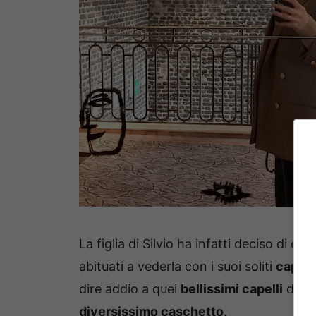
La figlia di Silvio ha infatti deciso di c
abituati a vederla con i suoi soliti
capelli
dire addio a quei
bellissimi capelli
di Ba
diversissimo caschetto
.