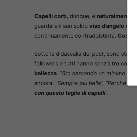
Capelli corti
, dunque, e
naturalmente b
guardare il suo solito
viso d’angelo
e la
continuamente contraddistinta.
Cosa ne
Sotto la didascalia del post, sono stati 
followers e tutti hanno senz’altro com
bellezza
. “
Sto cercando un minimo dife
ancora: “
Sempre più bella”, “Perché sei
con questo taglio di capelli
“.