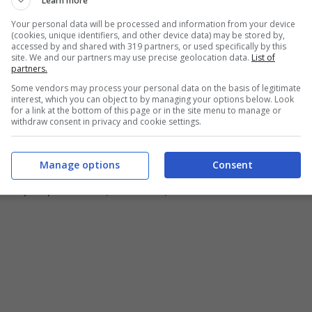
Learn more
Your personal data will be processed and information from your device
(cookies, unique identifiers, and other device data) may be stored by,
iondi
. Di certo però, possiamo continuare a
accessed by and shared with 319 partners, or used specifically by this
site. We and our partners may use precise geolocation data.
List of
 sua sempre presente
bellezza
, che l’hanno
partners.
 pensano i suoi fans?
Some vendors may process your personal data on the basis of legitimate
interest, which you can object to by managing your options below. Look
for a link at the bottom of this page or in the site menu to manage or
infatti numerosissimi i
messaggi
dei suoi
withdraw consent in privacy and cookie settings.
mentato la sua
femminilità
e la sua
straordinaria
Manage options
Consent
tto,
niente di niente
“, ha scritto uno di loro. E
 sempre più bella?”, “Barbara,
stai benissimo