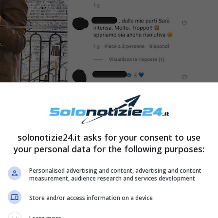
solonotizie24.it asks for your consent to use
your personal data for the following purposes:
ambiare totalmente la sua
acconciatura
. Eravamo
Personalised advertising and content, advertising and content
measurement, audience research and services development
 lunghi e lisci
, ma ora? A quanto pare, possiamo
Store and/or access information on a device
rbara e dare per la prima volta il benvenuto a un