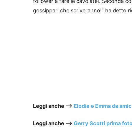
follower a fare le cavolate!. Seconda c
gossippari che scriveranno!” ha detto r
Leggi anche —->
Elodie e Emma da amich
Leggi anche —->
Gerry Scotti prima fot