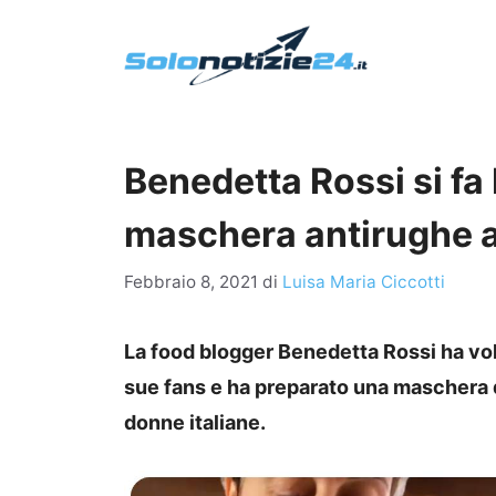
Vai
al
contenuto
Benedetta Rossi si fa b
maschera antirughe al
Febbraio 8, 2021
di
Luisa Maria Ciccotti
La food blogger Benedetta Rossi ha volu
sue fans e ha preparato una maschera di
donne italiane.