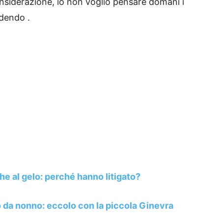
onsiderazione, io non voglio pensare domani i
idendo .
e al gelo: perché hanno litigato?
o da nonno: eccolo con la piccola Ginevra