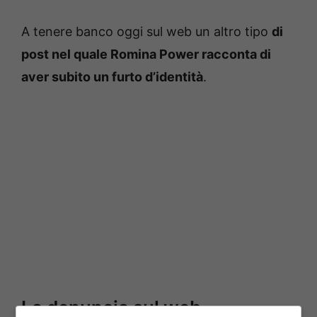
A tenere banco oggi sul web un altro tipo
di
post nel quale Romina Power racconta di
aver subito un furto d’identità
.
La denuncia sul web