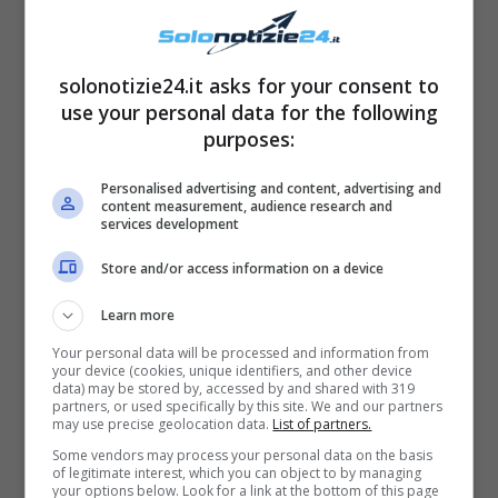
Non è il primo caso di denuncia social in
merito al furto d’identità per dei personaggi
solonotizie24.it asks for your consent to
use your personal data for the following
famosi, un tema delicato questo del quale ha
purposes:
parlato anche Sabrina Salerno in merito a dei
fatti che la vedono coinvolta insieme al figlio
Personalised advertising and content, advertising and
content measurement, audience research and
minorenne e che adesso tocca da vicino
services development
anche
Romina Power
.
Store and/or access information on a device
Learn more
Secondo quanto reso noto dall’ex moglie di
Your personal data will be processed and information from
Albano Carrisi
, sembrerebbe che qualcuno
your device (cookies, unique identifiers, and other device
data) may be stored by, accessed by and shared with 319
abbia rubato la sua identità avviando così una
partners, or used specifically by this site. We and our partners
may use precise geolocation data.
List of partners.
nuova pagina Instagram che, come mostrato
Some vendors may process your personal data on the basis
dalla stessa Power, in poco tempo ha
of legitimate interest, which you can object to by managing
your options below. Look for a link at the bottom of this page