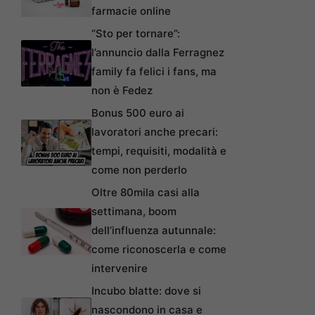
farmacie online
“Sto per tornare”:
l’annuncio dalla Ferragnez
family fa felici i fans, ma
non è Fedez
Bonus 500 euro ai
lavoratori anche precari:
tempi, requisiti, modalità e
come non perderlo
Oltre 80mila casi alla
settimana, boom
dell’influenza autunnale:
come riconoscerla e come
intervenire
Incubo blatte: dove si
nascondono in casa e