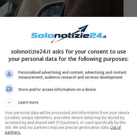
 travolta dallo scandalo e non vuole finire nel
solonotizie24.it asks for your consent to use
suggerisce una via d’uscita per mettere tutto a
your personal data for the following purposes:
lei, lasciando il suo appartamento. Ma questo
Personalised advertising and content, advertising and content
te a Clelia, e questo l’uomo non vuole di certo
measurement, audience research and services development
 ma non sopporta la situazione che si è creata.
Store and/or access information on a device
Learn more
Your personal data will be processed and information from your device
 di Amici Carlo Di Francesco sposi | Le nozze
(cookies, unique identifiers, and other device data) may be stored by,
accessed by and shared with 319 partners, or used specifically by this
site. We and our partners may use precise geolocation data.
List of
partners.