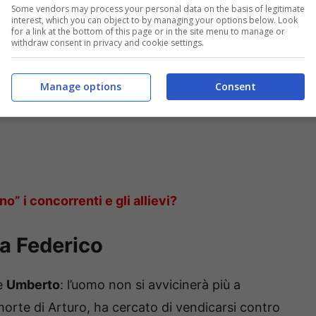
Some vendors may process your personal data on the basis of legitimate
interest, which you can object to by managing your options below. Look
for a link at the bottom of this page or in the site menu to manage or
withdraw consent in privacy and cookie settings.
Manage options
Consent
” i concorrenti e gli allievi?
a Federico
re
Umberto
: l’uomo non si avvicinerà più a
morte di Arturo, ha cercato di vendicarsi contro