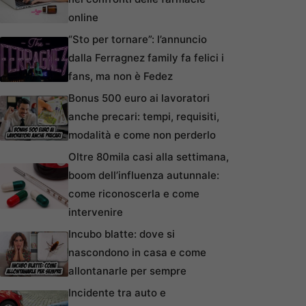
online
“Sto per tornare”: l’annuncio
dalla Ferragnez family fa felici i
fans, ma non è Fedez
Bonus 500 euro ai lavoratori
anche precari: tempi, requisiti,
modalità e come non perderlo
Oltre 80mila casi alla settimana,
boom dell’influenza autunnale:
come riconoscerla e come
intervenire
Incubo blatte: dove si
nascondono in casa e come
allontanarle per sempre
Incidente tra auto e