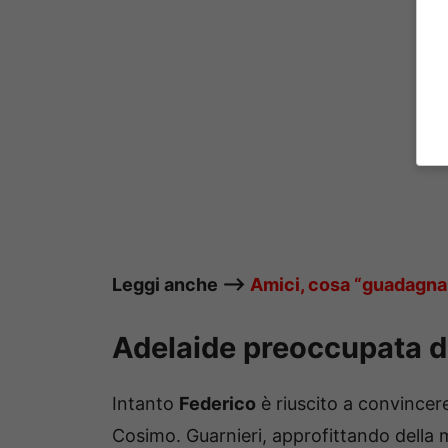
Leggi anche —->
Amici, cosa “guadagnano
Adelaide preoccupata d
Intanto
Federico
è riuscito a convince
Cosimo. Guarnieri, approfittando della 