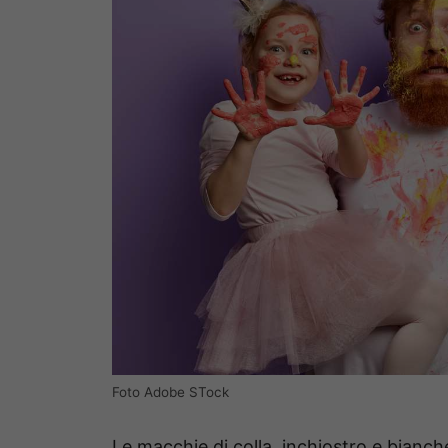
Foto Adobe STock
Le macchie di colla, inchiostro e bianc