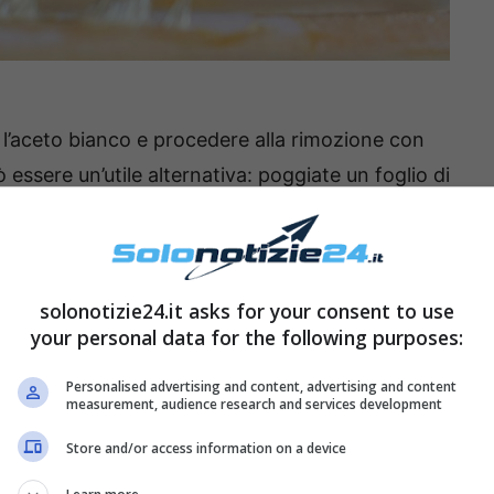
 l’aceto bianco e procedere alla rimozione con
 essere un’utile alternativa: poggiate un foglio di
 e passate sopra il ferro da stiro caldo, in modo
 attaccarsi sulla carta assorbente.
Ripetete
taccato ogni residuo, avendo cura di usare la
solonotizie24.it asks for your consent to use
colla è ancora fresca potrete usare della
your personal data for the following purposes:
 utilizzerete l’alcool etilico.
La
c
olla universale
zando un normale solvente per smalto
Personalised advertising and content, advertising and content
measurement, audience research and services development
e attenzione al tipo di tessuto che andrete a
Store and/or access information on a device
 delicato.