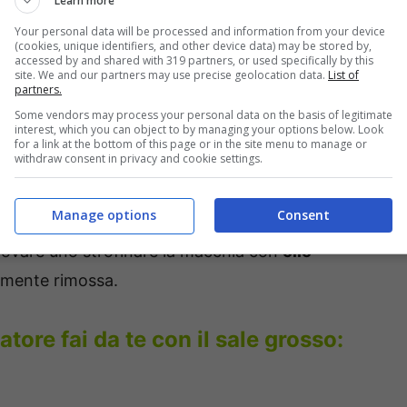
Learn more
colla, quella che non appena entra in contatto
Your personal data will be processed and information from your device
(cookies, unique identifiers, and other device data) may be stored by,
mi secondi, tant’è che è impossibile riuscire a
accessed by and shared with 319 partners, or used specifically by this
site. We and our partners may use precise geolocation data.
List of
usare della
margarina
o la
vasellina
per
partners.
con le unghie.
Some vendors may process your personal data on the basis of legitimate
interest, which you can object to by managing your options below. Look
for a link at the bottom of this page or in the site menu to manage or
withdraw consent in privacy and cookie settings.
iato, fare attenzione a non rimuovere insieme
emplice
acetone
con il quale andrete ad
Manage options
Consent
te toglierete con l’ausilio di una spatola in
 provare uno strofinare la macchia con
olio
amente rimossa.
tore fai da te con il sale grosso: