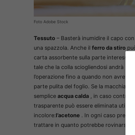
Foto Adobe Stock
Tessuto
– Basterà inumidire il capo con
una spazzola.
Anche il
ferro da stiro
può
carta assorbente sulla parte interessata
tale che la colla sciogliendosi andrà ad
l’operazione fino a quando non avrete s
parte pulita del foglio.
Se la macchia di 
semplice
acqua calda
, in caso contrario,
trasparente può essere eliminata utiliz
incolore:
l’acetone
.
In ogni caso prestar
trattare in quanto potrebbe rovinarsi se