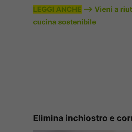
LEGGI ANCHE
——>
Vieni a riu
cucina sostenibile
Elimina inchiostro e cor