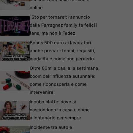
online
“Sto per tornare”: l’annuncio
dalla Ferragnez family fa felici i
fans, ma non è Fedez
Bonus 500 euro ai lavoratori
anche precari: tempi, requisiti,
modalità e come non perderlo
Oltre 80mila casi alla settimana,
boom dell’influenza autunnale:
come riconoscerla e come
intervenire
Incubo blatte: dove si
nascondono in casa e come
allontanarle per sempre
Incidente tra auto e