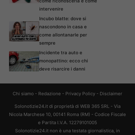
come riconoscerla e come
intervenire
Incubo blatte: dove si
nascondono in casa e
come allontanarle per
sempre
Incidente tra auto e
monopattino: ecco chi
deve risarcire i danni
Chi siamo
-
Redazione
-
Privacy Policy
-
Disclaimer
Solonotizie24.it di proprietà di WEB 365 SRL - Via
Nicola Marchese 10, 00141 Roma (RM) - Codice Fiscale
e Partita I.V.A. 12279101005
Solonotizie24.it non è una testata giornalistica, in