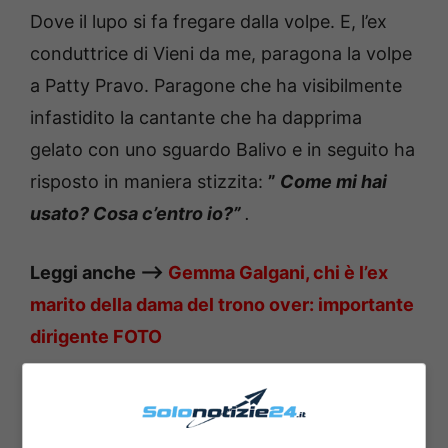
Dove il lupo si fa fregare dalla volpe.
E, l’ex
conduttrice di Vieni da me, paragona la volpe
a Patty Pravo.
Paragone che ha visibilmente
infastidito la cantante che ha dapprima
gelato con uno sguardo Balivo e in seguito ha
risposto in maniera stizzita:
”
Come mi hai
usato? Cosa c’entro io?”
.
Leggi anche —->
Gemma Galgani, chi è l’ex
marito della dama del trono over: importante
dirigente FOTO