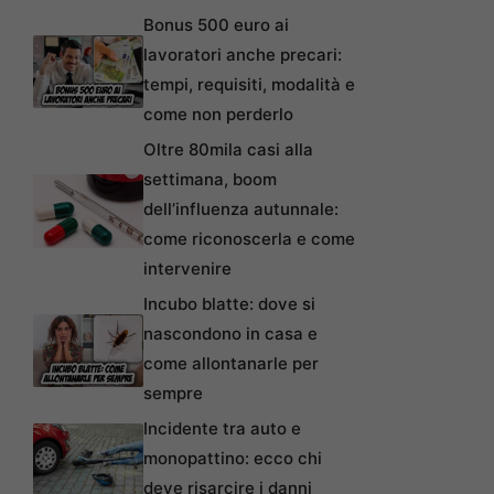
Bonus 500 euro ai
lavoratori anche precari:
tempi, requisiti, modalità e
come non perderlo
Oltre 80mila casi alla
settimana, boom
dell’influenza autunnale:
come riconoscerla e come
intervenire
Incubo blatte: dove si
nascondono in casa e
come allontanarle per
sempre
Incidente tra auto e
monopattino: ecco chi
deve risarcire i danni