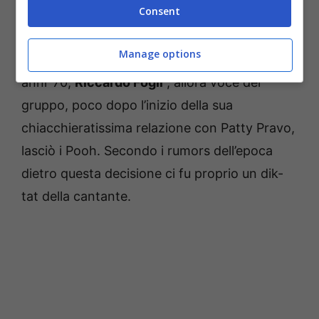
Consent
non continuare la discussione.
Ma il
riferimento è stato colto dagli amanti del
Manage options
gruppo del Pooh.
Di cosa parla?
Nei primi
anni ’70,
Riccardo Fogli
, allora voce del
gruppo, poco dopo l’inizio della sua
chiacchieratissima relazione con Patty Pravo,
lasciò i Pooh.
Secondo i rumors dell’epoca
dietro questa decisione ci fu proprio un dik-
tat della cantante.