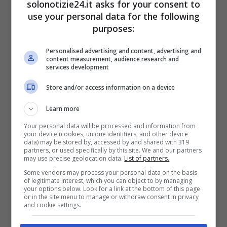
solonotizie24.it asks for your consent to
use your personal data for the following
purposes:
Personalised advertising and content, advertising and
content measurement, audience research and
services development
Store and/or access information on a device
Leggi anche —->
Gabriel Garko in ospedale
Learn more
con la flebo, fan preoccupati: come sta
Your personal data will be processed and information from
your device (cookies, unique identifiers, and other device
l’attore
data) may be stored by, accessed by and shared with 319
partners, or used specifically by this site. We and our partners
may use precise geolocation data.
List of partners.
A cosa si riferisce Caterina
Some vendors may process your personal data on the basis
of legitimate interest, which you can object to by managing
Balivo?
your options below. Look for a link at the bottom of this page
or in the site menu to manage or withdraw consent in privacy
and cookie settings.
Balivo, in evidente imbarazzo, ha preferito