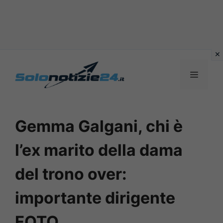
Vai
al
MENU
contenuto
Gemma Galgani, chi è
l’ex marito della dama
del trono over:
importante dirigente
FOTO