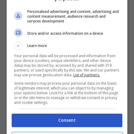
intoccabile: l’altarino di Maria De
Personalised advertising and content, advertising and
content measurement, audience research and
Filippi
services development
Store and/or access information on a device
Gemma rivelò poi di essere tornata a
Torino
Learn more
ben presto e di averlo perso improvvisamente
Your personal data will be processed and information from
di vista. “
Il mio lavoro mi ha abituata a
your device (cookies, unique identifiers, and other device
data) may be stored by, accessed by and shared with 319
frequentare i più grandi
“, concluse poi la
partners, or used specifically by this site. We and our partners
may use precise geolocation data.
List of partners.
donna. Quando i due si sposarono, andarono
Some vendors may process your personal data on the basis
infatti a
vivere a casa di lui
, a Genova, ed era
of legitimate interest, which you can object to by managing
your options below. Look for a link at the bottom of this page
la famiglia di Francesco a
provvedere al
or in the site menu to manage or withdraw consent in privacy
and cookie settings.
mantenimento
.
I motivi della separazione:
Consent
cos’ha ammesso