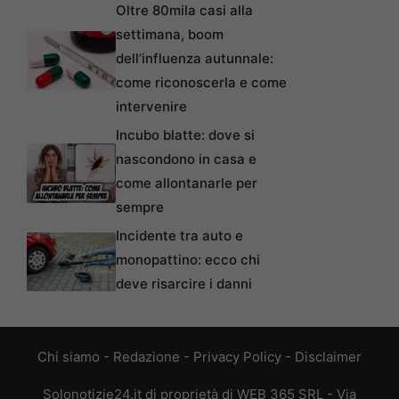
Oltre 80mila casi alla
settimana, boom
dell’influenza autunnale:
come riconoscerla e come
intervenire
Incubo blatte: dove si
nascondono in casa e
come allontanarle per
sempre
Incidente tra auto e
monopattino: ecco chi
deve risarcire i danni
Chi siamo
-
Redazione
-
Privacy Policy
-
Disclaimer
Solonotizie24.it di proprietà di WEB 365 SRL - Via