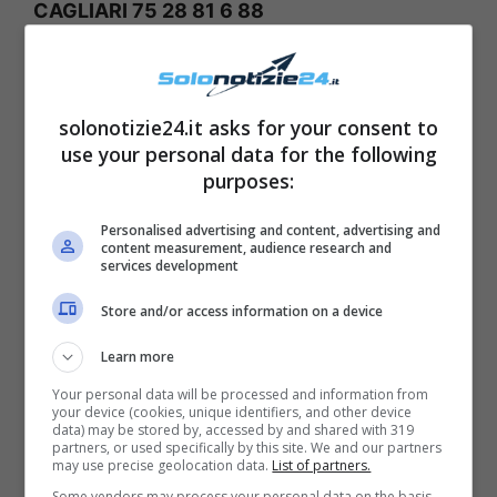
CAGLIARI 75 28 81 6 88
FIRENZE 53 63 35 90 83
GENOVA 3 64 78 66 60
MILANO 31 48 47 8 37
solonotizie24.it asks for your consent to
use your personal data for the following
NAPOLI 87 65 76 42 54
purposes:
PALERMO 85 64 66 20 78
ROMA 61 31 45 60 20
Personalised advertising and content, advertising and
content measurement, audience research and
TORINO 35 83 53 81 11
services development
VENEZIA 17 26 45 77 61
Store and/or access information on a device
NAZIONALE 13 49 82 80 47
Learn more
Estrazioni del
Your personal data will be processed and information from
your device (cookies, unique identifiers, and other device
data) may be stored by, accessed by and shared with 319
Superenalotto del 26
partners, or used specifically by this site. We and our partners
may use precise geolocation data.
List of partners.
gennaio
Some vendors may process your personal data on the basis