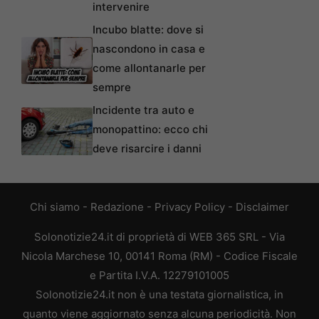
intervenire
Incubo blatte: dove si
nascondono in casa e
come allontanarle per
sempre
Incidente tra auto e
monopattino: ecco chi
deve risarcire i danni
Chi siamo
-
Redazione
-
Privacy Policy
-
Disclaimer
Solonotizie24.it di proprietà di WEB 365 SRL - Via
Nicola Marchese 10, 00141 Roma (RM) - Codice Fiscale
e Partita I.V.A. 12279101005
Solonotizie24.it non è una testata giornalistica, in
quanto viene aggiornato senza alcuna periodicità. Non