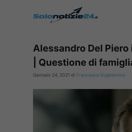
Vai
al
contenuto
Alessandro Del Piero 
| Questione di famigli
Gennaio 24, 2021
di
Francesca Guglielmino