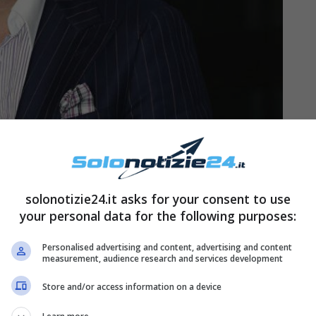
 tutto”
solonotizie24.it asks for your consent to use
your personal data for the following purposes:
non sono mancati momenti difficili da
Personalised advertising and content, advertising and content
 con Alessandra Amoruso, anche de da circa due
measurement, audience research and services development
rsità tornando a essere una famiglia perfetta
Store and/or access information on a device