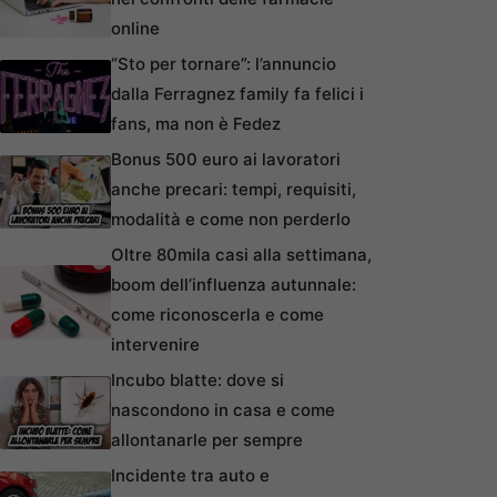
online
“Sto per tornare”: l’annuncio
dalla Ferragnez family fa felici i
fans, ma non è Fedez
Bonus 500 euro ai lavoratori
anche precari: tempi, requisiti,
modalità e come non perderlo
Oltre 80mila casi alla settimana,
boom dell’influenza autunnale:
come riconoscerla e come
intervenire
Incubo blatte: dove si
nascondono in casa e come
allontanarle per sempre
Incidente tra auto e