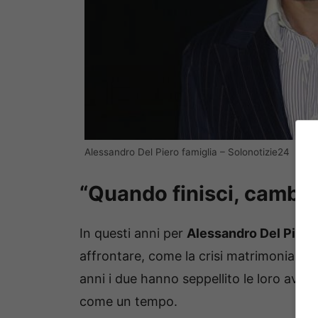
Alessandro Del Piero famiglia – Solonotizie24
“Quando finisci, cambia
In questi anni per
Alessandro Del Piero
affrontare, come la crisi matrimoniale
anni i due hanno seppellito le loro avve
come un tempo.