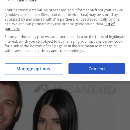
Learn more
 Angeles dove lavora tra il mondo della tv e
Your personal data will be processed and information from your device
(cookies, unique identifiers, and other device data) may be stored by,
es ha confessato che la sua vita dopo l’addio al
accessed by and shared with 319 partners, or used specifically by this
site. We and our partners may use precise geolocation data.
List of
to in un primo momento era concentrato su
partners.
Some vendors may process your personal data on the basis of legitimate
ulla è più così: “
Cambi abitudini, inizi a
interest, which you can object to by managing your options below. Look
for a link at the bottom of this page or in the site menu to manage or
n sarò mai soddisfatto al 100% perché amo
withdraw consent in privacy and cookie settings.
la vita
”.
Manage options
Consent