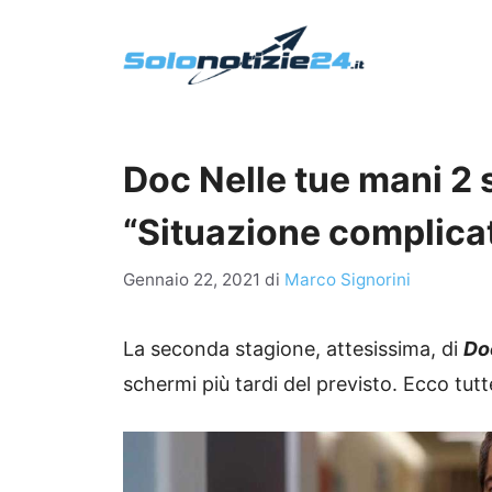
Vai
al
contenuto
Doc Nelle tue mani 2 s
“Situazione complica
Gennaio 22, 2021
di
Marco Signorini
La seconda stagione, attesissima, di
Doc
schermi più tardi del previsto.
Ecco tutte