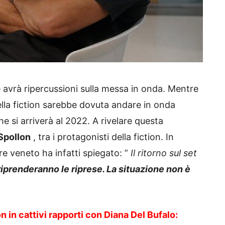
 avrà ripercussioni sulla messa in onda.
Mentre
ella fiction sarebbe dovuta andare in onda
he si arriverà al 2022. A rivelare questa
Spollon
, tra i protagonisti della fiction.
In
ore veneto ha infatti spiegato: ”
Il ritorno sul set
iprenderanno le riprese. La situazione non è
n in cattivi rapporti con Diana Del Bufalo: