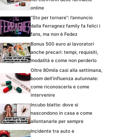
online
“Sto per tornare”: l’annuncio
dalla Ferragnez family fa felici i
fans, ma non è Fedez
Bonus 500 euro ai lavoratori
anche precari: tempi, requisiti,
modalità e come non perderlo
Oltre 80mila casi alla settimana,
boom dell’influenza autunnale:
come riconoscerla e come
intervenire
Incubo blatte: dove si
nascondono in casa e come
allontanarle per sempre
Incidente tra auto e