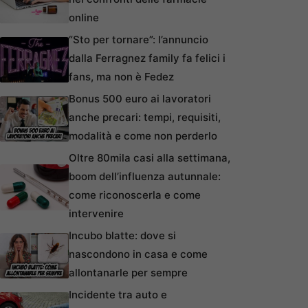
online
“Sto per tornare”: l’annuncio
dalla Ferragnez family fa felici i
fans, ma non è Fedez
Bonus 500 euro ai lavoratori
anche precari: tempi, requisiti,
modalità e come non perderlo
Oltre 80mila casi alla settimana,
boom dell’influenza autunnale:
come riconoscerla e come
intervenire
Incubo blatte: dove si
nascondono in casa e come
allontanarle per sempre
Incidente tra auto e