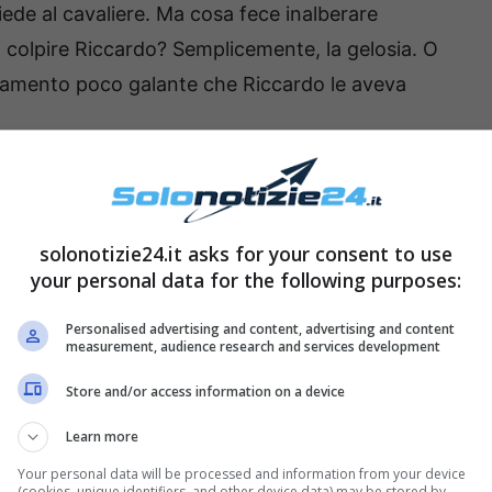
diede al cavaliere. Ma cosa fece inalberare
 colpire Riccardo? Semplicemente, la gelosia. O
giamento poco galante che Riccardo le aveva
sia la sua ex storica
Ida Platano
, sia Roberta.
 in cui poi Roberta sbottò contro di lui, invitò
solonotizie24.it asks for your consent to use
your personal data for the following purposes:
iccardo fu un vero e proprio affronto, dato che
Personalised advertising and content, advertising and content
measurement, audience research and services development
 mai si sarebbe aspettata da lui un gesto
dò la dama –.
Non puoi usare queste cose per
Store and/or access information on a device
ui ha fatto una storia con la loro canzone e mi
Learn more
ra i follower!”.
Your personal data will be processed and information from your device
(cookies, unique identifiers, and other device data) may be stored by,