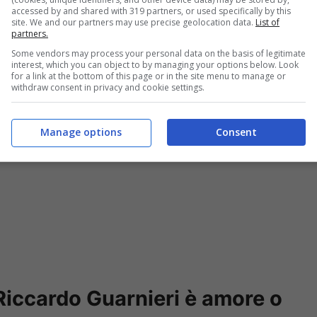
accessed by and shared with 319 partners, or used specifically by this
se Riccardo.
Ma Roberta dinnanzi alla reazione
site. We and our partners may use precise geolocation data.
List of
partners.
a rabbia e gli si avvicinò sferrandogli uno
Some vendors may process your personal data on the basis of legitimate
interest, which you can object to by managing your options below. Look
for a link at the bottom of this page or in the site menu to manage or
withdraw consent in privacy and cookie settings.
Manage options
Consent
Riccardo Guarnieri è amore o