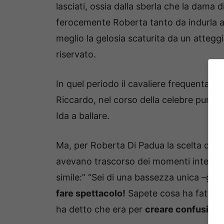
lasciati, ossia dalla sberla che la dama 
ferocemente Roberta tanto da indurla a
meglio la gelosia scaturita da un atteg
riservato.
In quel periodo il cavaliere frequentava 
Riccardo, nel corso della celebre puntata
Ida a ballare.
Ma, per Roberta Di Padua la scelta di R
avevano trascorso dei momenti intensi e
simile:” “Sei di una bassezza unica –gri
fare spettacolo!
Sapete cosa ha fatto? L
ha detto che era per
creare confusione t