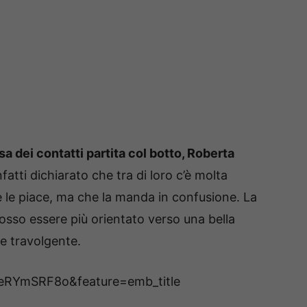
a dei contatti partita col botto, Roberta
atti dichiarato che tra di loro c’è molta
 le piace, ma che la manda in confusione. La
osso essere più orientato verso una bella
re travolgente.
eRYmSRF8o&feature=emb_title