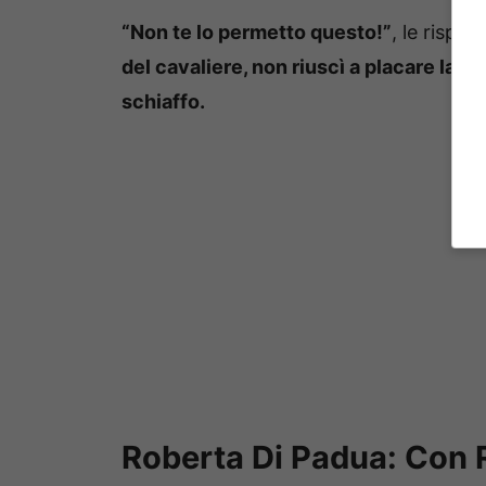
“Non te lo permetto questo!”
, le rispo
del cavaliere, non riuscì a placare la su
schiaffo.
Roberta Di Padua: Con 