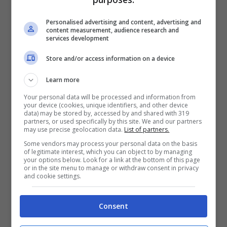
Personalised advertising and content, advertising and
content measurement, audience research and
services development
Leggi anche —->
Anna Tatangelo volto gonfio
Store and/or access information on a device
e dolore: cosa è successo alla cantante
Learn more
Il divorzio
Your personal data will be processed and information from
your device (cookies, unique identifiers, and other device
data) may be stored by, accessed by and shared with 319
partners, or used specifically by this site. We and our partners
Posizioni che minano l’allora Presidente del
may use precise geolocation data.
List of partners.
Some vendors may process your personal data on the basis
Consiglio.
Veronica Lario
non accetta i
of legitimate interest, which you can object to by managing
your options below. Look for a link at the bottom of this page
comportamenti del marito, mentre foto delle
or in the site menu to manage or withdraw consent in privacy
and cookie settings.
feste private inondano quotidiani nostrani ed
esteri. E sostiene pubblicamente che suo
Consent
marito Silvio Berlusconi sia un uomo incapace
di gestire il suo rapporto con le donne. Nel