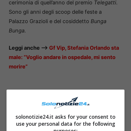
cerimonia di quell’anno del premio
Telegatti
.
Sono gli anni degli scoop delle feste a
Palazzo Grazioli e del cosiddetto
Bunga
Bunga.
Leggi anche —->
Gf Vip, Stefania Orlando sta
male: “Voglio andare in ospedale, mi sento
morire”
solonotizie24.it asks for your consent to
use your personal data for the following
purposes: