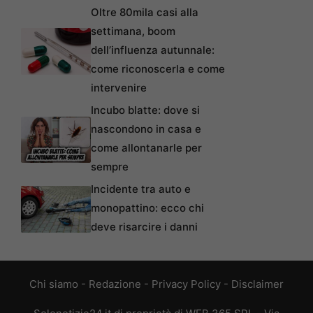
Oltre 80mila casi alla
settimana, boom
dell’influenza autunnale:
come riconoscerla e come
intervenire
Incubo blatte: dove si
nascondono in casa e
come allontanarle per
sempre
Incidente tra auto e
monopattino: ecco chi
deve risarcire i danni
Chi siamo
-
Redazione
-
Privacy Policy
-
Disclaimer