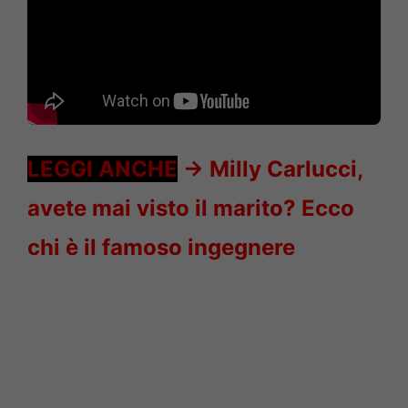
LEGGI ANCHE
->
Milly Carlucci,
avete mai visto il marito? Ecco
chi è il famoso ingegnere