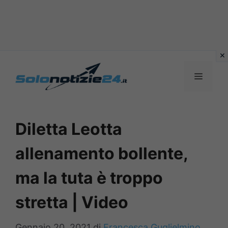
Vai
al
MENU
contenuto
Diletta Leotta
allenamento bollente,
ma la tuta è troppo
stretta | Video
Gennaio 20, 2021
di
Francesca Guglielmino