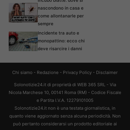
Incubo blatte: dove si
nascondono in casa e
come allontanarle per
sempre
Incidente tra auto e
monopattino: ecco chi
deve risarcire i danni
Chi siamo
-
Redazione
-
Privacy Policy
-
Disclaimer
Solonotizie24.it di proprietà di WEB 365 SRL - Via
Nicola Marchese 10, 00141 Roma (RM) - Codice Fiscale
e Partita I.V.A. 12279101005
Solonotizie24.it non è una testata giornalistica, in
quanto viene aggiornato senza alcuna periodicità. Non
può pertanto considerarsi un prodotto editoriale ai