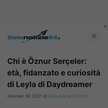
Vai
al
MENU
contenuto
Chi è Öznur Serçeler:
età, fidanzato e curiosità
di Leyla di Daydreamer
Gennaio 18, 2021
di
Luisa Maria Ciccotti