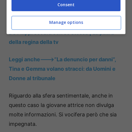
Consent
passione per gli animali.
Manage options
Leggi anche——>“E se gli faccio schifo?” Maria
De Filippi severa con sé stessa | La paura
della regina della tv
Leggi anche——->“La denuncio per danni”,
Tina e Gemma volano stracci: da Uomini e
Donne al tribunale
Riguardo alla sfera sentimentale, anche in
questo caso la giovane attrice non divulga
molte informazioni. Si vocifera però che sia
impegnata.