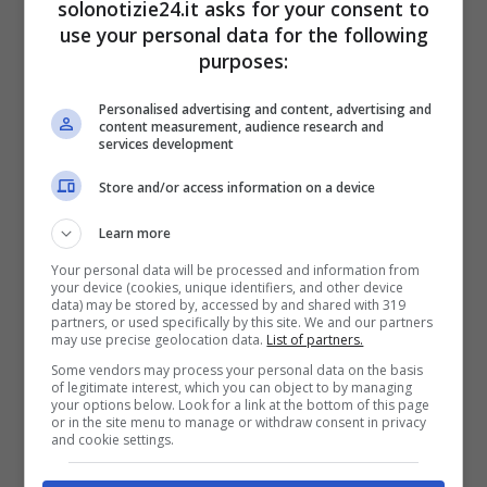
solonotizie24.it asks for your consent to
sulla celebre attrice
use your personal data for the following
purposes:
Personalised advertising and content, advertising and
content measurement, audience research and
services development
Store and/or access information on a device
Learn more
Your personal data will be processed and information from
your device (cookies, unique identifiers, and other device
data) may be stored by, accessed by and shared with 319
partners, or used specifically by this site. We and our partners
may use precise geolocation data.
List of partners.
La carismatica attrice preserva la sua privacy
Some vendors may process your personal data on the basis
of legitimate interest, which you can object to by managing
e non si possiedono molte indiscrezioni sul
your options below. Look for a link at the bottom of this page
or in the site menu to manage or withdraw consent in privacy
suo conto. Dal suo profilo Instagram però si
and cookie settings.
può ben intuire quanto sia grande la sua