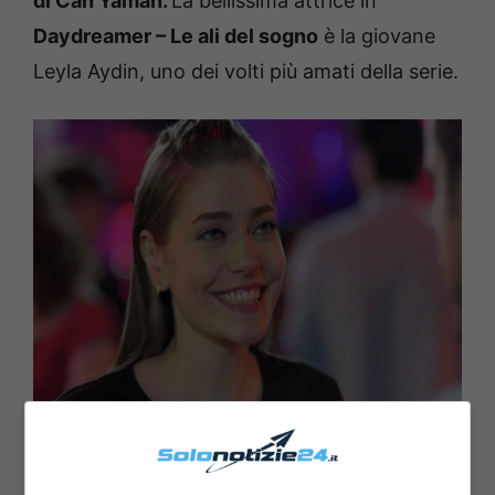
di Can Yaman.
La bellissima attrice in
Daydreamer – Le ali del sogno
è la giovane
Leyla Aydin, uno dei volti più amati della serie.
Öznur Serçeler: curiosità