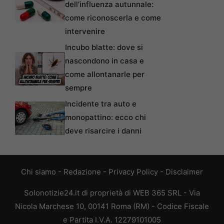
dell’influenza autunnale:
come riconoscerla e come
intervenire
Incubo blatte: dove si
nascondono in casa e
come allontanarle per
sempre
Incidente tra auto e
monopattino: ecco chi
deve risarcire i danni
Chi siamo
-
Redazione
-
Privacy Policy
-
Disclaimer
Solonotizie24.it di proprietà di WEB 365 SRL - Via
Nicola Marchese 10, 00141 Roma (RM) - Codice Fiscale
e Partita I.V.A. 12279101005