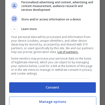
Leggi anche —->
Silvio Berlusconi, chi è la
Personalised advertising and content, advertising and
content measurement, audience research and
nuova fidanzata: età, lavoro, carriera, vita
services development
privata, foto
Store and/or access information on a device
Learn more
Brandi:
“Sono uscita dalla
Your personal data will be processed and information from
Casa e lui frequentava
your device (cookies, unique identifiers, and other device
data) may be stored by, accessed by and shared with 319
partners, or used specifically by this site. We and our partners
un’altra”
may use precise geolocation data.
List of partners.
Some vendors may process your personal data on the basis
of legitimate interest, which you can object to by managing
In un lungo post pubblicato sul suo account
your options below. Look for a link at the bottom of this page
or in the site menu to manage or withdraw consent in privacy
Instagram, Matilde Brandi, ha spiegato ai suoi
and cookie settings.
fans questa dolorosa fase della sua vita. E
come sarebbero andate le cose tra lei e suo
Consent
marito:
“Io ero entrata nella Casa con un
compagno. E sono uscita che già
Manage options