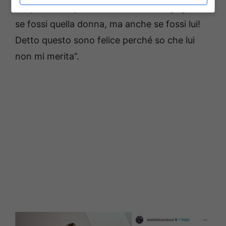
frequentava qualcun’altra.
Io mi vergognerei
se fossi quella donna, ma anche se fossi lui!
Detto questo sono felice perché so che lui
non mi merita”.