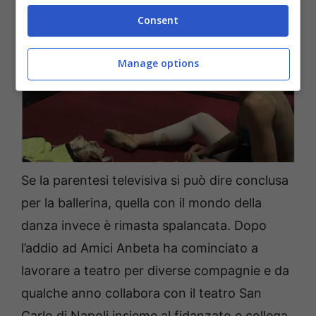
Consent
Manage options
Se la parentesi televisiva si può dire conclusa
per la ballerina, quella con il mondo della
danza invece è rimasta spalancata. Dopo
l’addio ad Amici Anbeta ha cominciato a
lavorare a teatro per diverse compagnie e da
qualche anno collabora con il teatro San
Carlo di Napoli insieme al fidanzato e collega