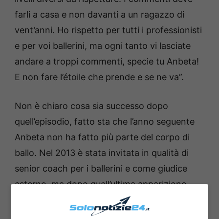
farli a casa e non davanti a un ragazzo di
vent’anni. Ho rispetto per tutti i professionisti
e per voi ballerini, ma ogni tanto vi lasciate
andare a troppi commenti, specie tu Anbeta!
E non fare l’étoile che prende e se ne va”.
Non è chiaro cosa sia successo dopo
quell’episodio, fatto sta che l’anno seguente
Anbeta non ha fatto più parte del corpo di
ballo. Nel 2013 è stata invitata in qualità di
senior coach per i ballerini e come giudice
esterno, ma dopo quell’ultima apparizione
televisiva di lei non si è saputo più nulla.