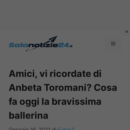
Vai
al
MENU
contenuto
Amici, vi ricordate di
Anbeta Toromani? Cosa
fa oggi la bravissima
ballerina
Gennaio 16, 2021
di
FabioS