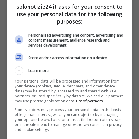
solonotizie24.it asks for your consent to
use your personal data for the following
purposes:
Personalised advertising and content, advertising and
content measurement, audience research and
services development
Store and/or access information on a device
Learn more
Your personal data will be processed and information from
your device (cookies, unique identifiers, and other device
Leggi anche ->
Irama: chi è, Amici, vita
data) may be stored by, accessed by and shared with 319
partners, or used specifically by this site. We and our partners
privata, Giulia de Lellis, carriera
may use precise geolocation data.
List of partners.
Some vendors may process your personal data on the basis
of legitimate interest, which you can object to by managing
Cosa fa oggi Anbeta
your options below. Look for a link at the bottom of this page
or in the site menu to manage or withdraw consent in privacy
Toromani
and cookie settings.