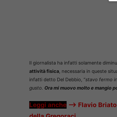
Il giornalista ha infatti solamente diminu
attività fisica
, necessaria in queste situa
infatti detto Del Debbio, “
stavo fermo i
gusto.
Ora mi muovo molto e mangio p
Leggi anche
—->
Flavio Briato
della Gregoraci