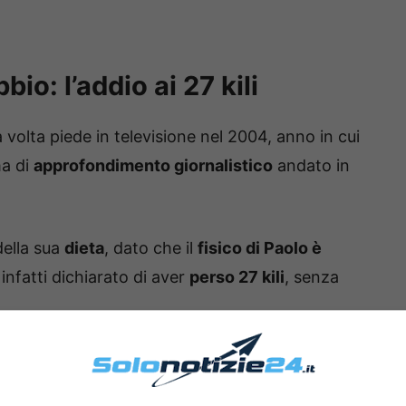
bio: l’addio ai 27 kili
volta piede in televisione nel 2004, anno in cui
ma di
approfondimento giornalistico
andato in
della sua
dieta
, dato che il
fisico di Paolo è
infatti dichiarato di aver
perso 27 kili
, senza