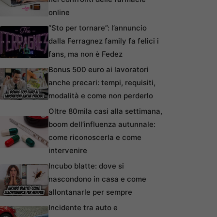
online
“Sto per tornare”: l’annuncio
dalla Ferragnez family fa felici i
fans, ma non è Fedez
Bonus 500 euro ai lavoratori
anche precari: tempi, requisiti,
modalità e come non perderlo
Oltre 80mila casi alla settimana,
boom dell’influenza autunnale:
come riconoscerla e come
intervenire
Incubo blatte: dove si
nascondono in casa e come
allontanarle per sempre
Incidente tra auto e