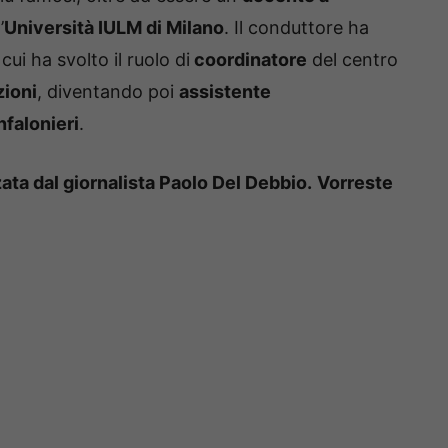
’
Università IULM di Milano
. Il conduttore ha
cui ha svolto il ruolo di
coordinatore
del centro
ioni
, diventando poi
assistente
falonieri
.
zzata dal giornalista Paolo Del Debbio.
Vorreste