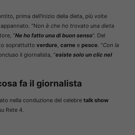
tito, prima dell’inizio della dieta, più volte
lo appannato. “N
on è che ho trovato una dieta
tore, “
Ne ho fatto una di buon senso
“. Del
to soprattutto
verdure
,
carne
e
pesce
. “
Con la
oncluso il giornalista, “
esiste solo un clic nel
osa fa il giornalista
to nella conduzione del celebre
talk show
su Rete 4.