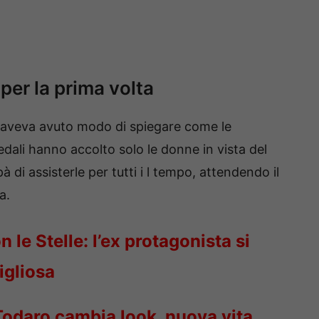
er la prima volta
aveva avuto modo di spiegare come le
edali hanno accolto solo le donne in vista del
à di assisterle per tutti i l tempo, attendendo il
a.
 le Stelle: l’ex protagonista si
igliosa
odaro cambia look, nuova vita