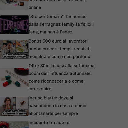
online
“Sto per tornare”: l’annuncio
dalla Ferragnez family fa felici i
fans, ma non è Fedez
Bonus 500 euro ai lavoratori
anche precari: tempi, requisiti,
modalità e come non perderlo
Oltre 80mila casi alla settimana,
boom dell’influenza autunnale:
come riconoscerla e come
intervenire
Incubo blatte: dove si
nascondono in casa e come
allontanarle per sempre
Incidente tra auto e