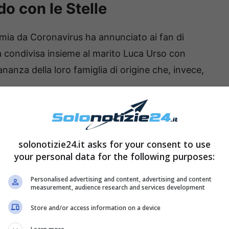
o con le Stelle
emia da Coronavirus ha annunciato ai fan di
a condivisa insieme al marito Luca Urso con
ananza della loro famiglia di origine che, invece,
a sempre condiviso con il popolo del web, e
da un delicato periodo come quello della
solonotizie24.it asks for your consent to use
ioni della pandemia da Coronavirus che in Cina
your personal data for the following purposes:
l resto del mondo dato anche i continui lockdwon
Personalised advertising and content, advertising and content
measurement, audience research and services development
Store and/or access information on a device