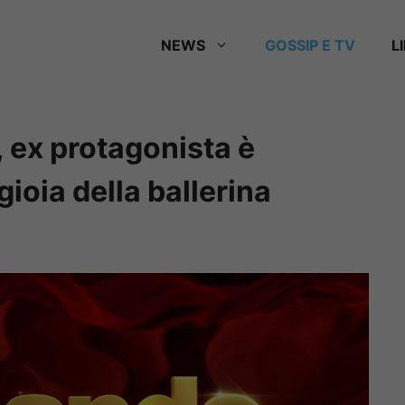
NEWS
GOSSIP E TV
L
, ex protagonista è
ioia della ballerina