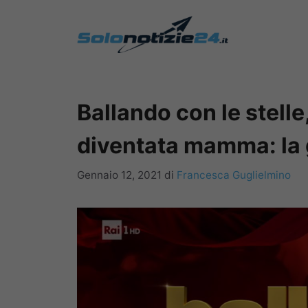
Vai
al
contenuto
Ballando con le stelle
diventata mamma: la g
Gennaio 12, 2021
di
Francesca Guglielmino