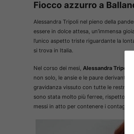
Fiocco azzurro a Balland
Alessandra Tripoli nel pieno della pand
essere in dolce attesa, un’immensa gioi
l’unico aspetto triste riguardante la lont
si trova in Italia.
Nel corso dei mesi,
Alessandra Tripoli
h
non solo, le ansie e le paure derivanti 
gravidanza vissuto con tutte le restriz
sono stata molto più ferree, rispetto i
messi in atto per contenere i contagi.