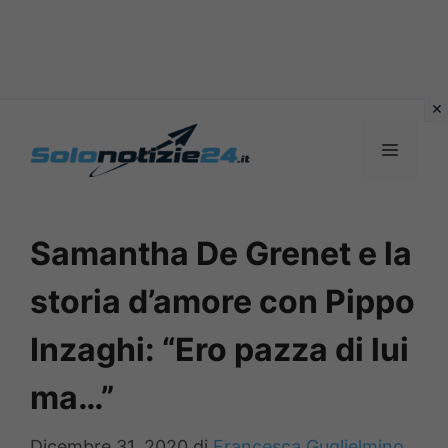
Vai
al
MENU
contenuto
Samantha De Grenet e la
storia d’amore con Pippo
Inzaghi: “Ero pazza di lui
ma…”
Dicembre 31, 2020
di
Francesca Guglielmino