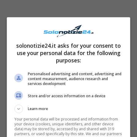
solonotizie24.it asks for your consent to
use your personal data for the following
purposes:
Personalised advertising and content, advertising and
content measurement, audience research and
services development
La nuova vita dopo la malattia
Store and/or access information on a device
Learn more
Durante l’intervista che
Samanta De Grenet
Your personal data will be processed and information from
ha rilasciato ospite di
Caterina Balivo
per la
your device (cookies, unique identifiers, and other device
data) may be stored by, accessed by and shared with 319
showgirl è arrivato anche un momento di
partners, or used specifically by this site. We and our partners