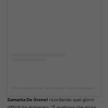
Un post condiviso da Samantha de Grenet (@samanthadegrenet)
Samanta De Grenet
ricordando quei giorni
difficili ha dichiarato: “
È qualcosa che mi ha