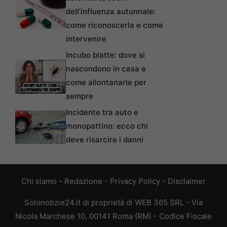
dell’influenza autunnale:
come riconoscerla e come
intervenire
Incubo blatte: dove si
nascondono in casa e
come allontanarle per
sempre
Incidente tra auto e
monopattino: ecco chi
deve risarcire i danni
Chi siamo
-
Redazione
-
Privacy Policy
-
Disclaimer
Solonotizie24.it di proprietà di WEB 365 SRL - Via
Nicola Marchese 10, 00141 Roma (RM) - Codice Fiscale