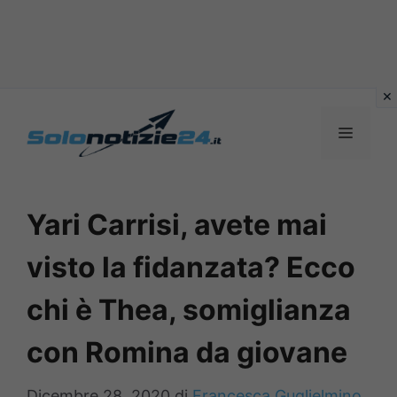
Vai
al
MENU
contenuto
Yari Carrisi, avete mai
visto la fidanzata? Ecco
chi è Thea, somiglianza
con Romina da giovane
Dicembre 28, 2020
di
Francesca Guglielmino