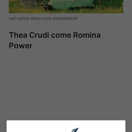
yari-carrisi-thea-crudi-solonotizie24
Thea Crudi come Romina
Power