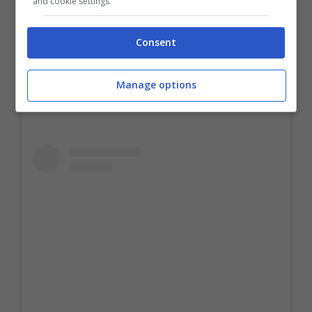
and cookie settings.
cosa fa oggi la figlia di Albano e
Consent
Romina
Manage options