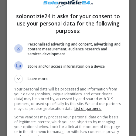
L’amore tra
Yari Carrisi
fin da subito è stato
solonotizie24.it asks for your consent to
davvero molto forte e travolgente, un
use your personal data for the following
sentimento nato anche grazie a un piccolo
purposes:
aiuto da parte di
Romina Power
che si
Personalised advertising and content, advertising and
trovava insieme al figlio il giorno in cui la
content measurement, audience research and
services development
coppia si è incontrata per la prima volta.
Store and/or access information on a device
LEGGI ANCHE
->
Romina Power
Learn more
si prende cura di lui: “Il mio
Your personal data will be processed and information from
your device (cookies, unique identifiers, and other device
data) may be stored by, accessed by and shared with 319
piccolo malato!”
partners, or used specifically by this site. We and our partners
may use precise geolocation data.
List of partners.
Some vendors may process your personal data on the basis
LEGGI ANCHE
->
Romina Carrisi
of legitimate interest, which you can object to by managing
your options below. Look for a link at the bottom of this page
or in the site menu to manage or withdraw consent in privacy
sempre più lontana dalla TV: