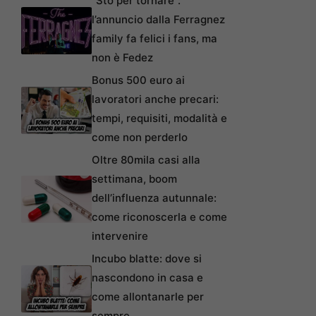
“Sto per tornare”:
l’annuncio dalla Ferragnez
family fa felici i fans, ma
non è Fedez
Bonus 500 euro ai
lavoratori anche precari:
tempi, requisiti, modalità e
come non perderlo
Oltre 80mila casi alla
settimana, boom
dell’influenza autunnale:
come riconoscerla e come
intervenire
Incubo blatte: dove si
nascondono in casa e
come allontanarle per
sempre