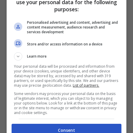
use your personal data for the following
Veronica Peparini in babydoll è una bomba
purposes:
Personalised advertising and content, advertising and
content measurement, audience research and
services development
Store and/or access information on a device
Learn more
Your personal data will be processed and information from
your device (cookies, unique identifiers, and other device
data) may be stored by, accessed by and shared with 319
partners, or used specifically by this site. We and our partners
may use precise geolocation data.
List of partners.
Some vendors may process your personal data on the basis
of legitimate interest, which you can object to by managing
Tra le pubblicazioni di questi giorni festivi,
your options below. Look for a link at the bottom of this page
or in the site menu to manage or withdraw consent in privacy
quella che ha colpito i follower della splendida
and cookie settings.
Veronica Peparini è stata pubblicata il 24
Consent
dicembre, alla
vigilia di Natale
. Nella foto la