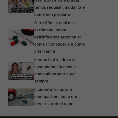
lavoratori anche precari:
tempi, requisiti, modalità e
come non perderlo
Oltre 80mila casi alla
settimana, boom
dell’influenza autunnale:
come riconoscerla e come
intervenire
Incubo blatte: dove si
nascondono in casa e
come allontanarle per
sempre
Incidente tra auto e
monopattino: ecco chi
deve risarcire i danni