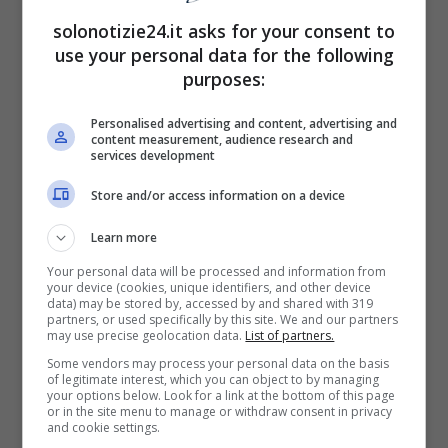
Un post condiviso da cristiana sinagra (@cristianasinagra)
solonotizie24.it asks for your consent to
use your personal data for the following
purposes:
Personalised advertising and content, advertising and
content measurement, audience research and
services development
Store and/or access information on a device
Learn more
Your personal data will be processed and information from
your device (cookies, unique identifiers, and other device
data) may be stored by, accessed by and shared with 319
partners, or used specifically by this site. We and our partners
may use precise geolocation data.
List of partners.
Proprio oggi Diego Junior è stato
dimesso
Some vendors may process your personal data on the basis
of legitimate interest, which you can object to by managing
dall’ospedale Cotugno dove era ricoverato
your options below. Look for a link at the bottom of this page
or in the site menu to manage or withdraw consent in privacy
per le complicanze da Covid.
Non c’è stato
and cookie settings.