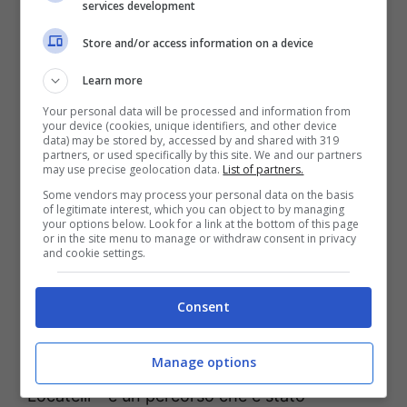
operatori sanitari
services development
Store and/or access information on a device
Nel piano vaccinale ci sono da integrare gli
aspetti della distribuzione e logistica e quello
Learn more
sanitario. Ovvero a chi fare il vaccino e come
Your personal data will be processed and information from
your device (cookies, unique identifiers, and other device
procedere nel distribuirlo. Due aspetti che
data) may be stored by, accessed by and shared with 319
partners, or used specifically by this site. We and our partners
sono complementari.
may use precise geolocation data.
List of partners.
Some vendors may process your personal data on the basis
of legitimate interest, which you can object to by managing
Il vaccino di Pfizer Biontech richiede una
your options below. Look for a link at the bottom of this page
or in the site menu to manage or withdraw consent in privacy
temperature di -80 gradi. Al momento
and cookie settings.
Fiumicino e Malpensa, i due scali autorizzati a
Consent
ricevere farmaci, non dispongono di
frigoriferi a questa temperatura: “La gestione
Manage options
della
catena del freddo
– ha spiegato
Locatelli – è un percorso che è stato