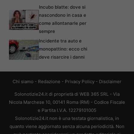
Incubo blatte: dove si
nascondono in casa e
come allontanarle per
sempre
Incidente tra auto e
monopattino: ecco chi
deve risarcire i danni
Chi siamo
-
Redazione
-
Privacy Policy
-
Disclaimer
Solonotizie24.it di proprietà di WEB 365 SRL - Via
Nicola Marchese 10, 00141 Roma (RM) - Codice Fiscale
e Partita I.V.A. 12279101005
Solonotizie24.it non è una testata giornalistica, in
quanto viene aggiornato senza alcuna periodicità. Non