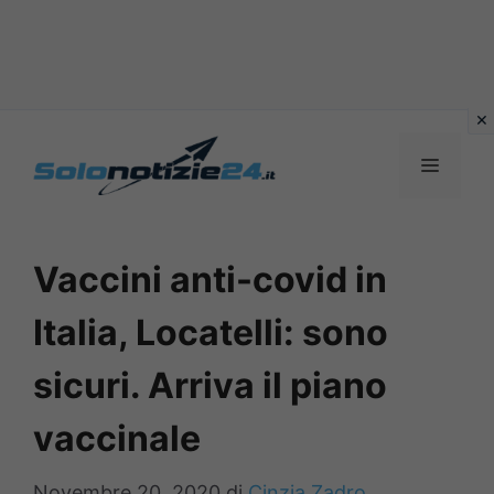
Vai
al
MENU
contenuto
Vaccini anti-covid in
Italia, Locatelli: sono
sicuri. Arriva il piano
vaccinale
Novembre 20, 2020
di
Cinzia Zadro