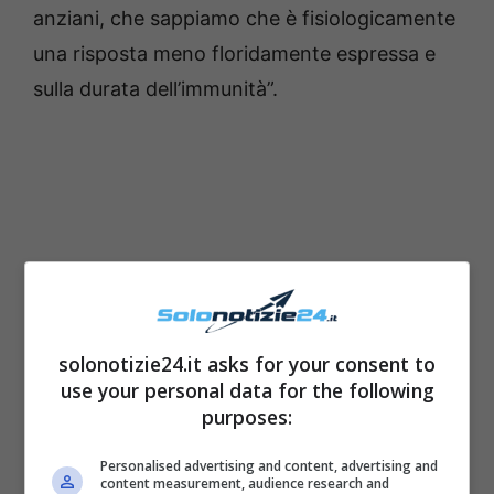
anziani, che sappiamo che è fisiologicamente
una risposta meno floridamente espressa e
sulla durata dell’immunità”.
solonotizie24.it asks for your consent to
use your personal data for the following
purposes:
Il piano vaccinale: prima gli
Personalised advertising and content, advertising and
content measurement, audience research and