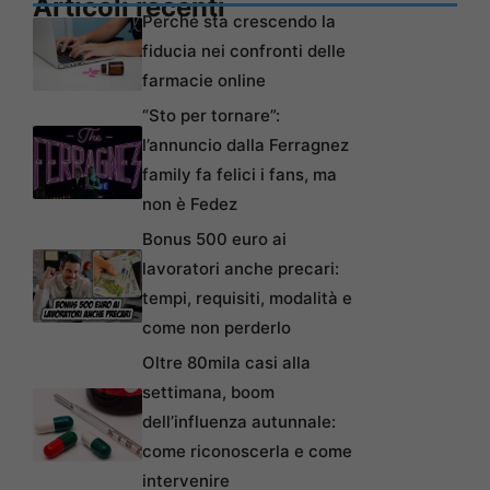
Articoli recenti
Perché sta crescendo la
fiducia nei confronti delle
farmacie online
“Sto per tornare”:
l’annuncio dalla Ferragnez
family fa felici i fans, ma
non è Fedez
Bonus 500 euro ai
lavoratori anche precari:
tempi, requisiti, modalità e
come non perderlo
Oltre 80mila casi alla
settimana, boom
dell’influenza autunnale:
come riconoscerla e come
intervenire