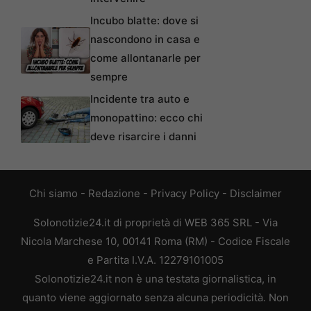
Incubo blatte: dove si
nascondono in casa e
come allontanarle per
sempre
Incidente tra auto e
monopattino: ecco chi
deve risarcire i danni
Chi siamo
-
Redazione
-
Privacy Policy
-
Disclaimer
Solonotizie24.it di proprietà di WEB 365 SRL - Via
Nicola Marchese 10, 00141 Roma (RM) - Codice Fiscale
e Partita I.V.A. 12279101005
Solonotizie24.it non è una testata giornalistica, in
quanto viene aggiornato senza alcuna periodicità. Non