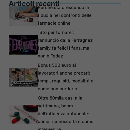
Articoli recenti
Perché sta crescendo la
fiducia nei confronti delle
farmacie online
“Sto per tornare”:
l’annuncio dalla Ferragnez
family fa felici i fans, ma
non è Fedez
Bonus 500 euro ai
lavoratori anche precari:
tempi, requisiti, modalità e
come non perderlo
Oltre 80mila casi alla
settimana, boom
dell’influenza autunnale:
come riconoscerla e come
intervenire