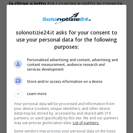
la ritrae a letto
tra i cuscini e sotto le coperte,
tirate fino a coprirle il viso. Nei commenti al
post sono arrivati subito gli auguri di pronta
solonotizie24.it asks for your consent to
guarigione e i messaggi di incoraggiamento
use your personal data for the following
dei suoi fan.
purposes:
Personalised advertising and content, advertising and
content measurement, audience research and
services development
Store and/or access information on a device
Learn more
Your personal data will be processed and information from
your device (cookies, unique identifiers, and other device
data) may be stored by, accessed by and shared with 319
partners, or used specifically by this site. We and our partners
may use precise geolocation data.
List of partners.
Some vendors may process your personal data on the basis