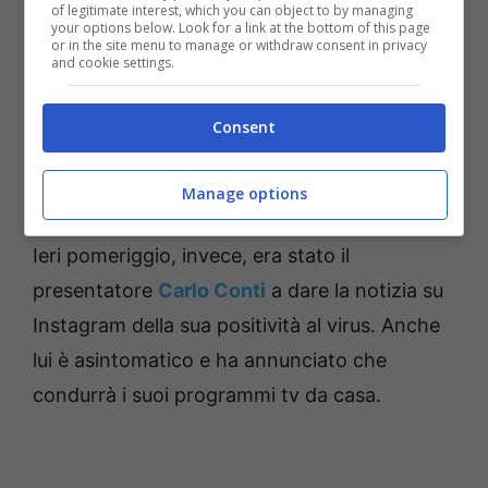
of legitimate interest, which you can object to by managing
your options below. Look for a link at the bottom of this page
or in the site menu to manage or withdraw consent in privacy
and cookie settings.
Consent
Ornella Vanoni annuncia la sua positività al Covid su
Facebook (Foto:
Manage options
www.facebook.com/ornellavanoniofficialpage)
Ieri pomeriggio, invece, era stato il
presentatore
Carlo Conti
a dare la notizia su
Instagram della sua positività al virus. Anche
lui è asintomatico e ha annunciato che
condurrà i suoi programmi tv da casa.