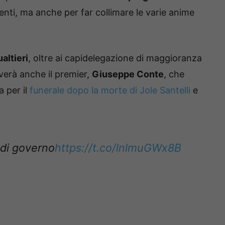
nti, ma anche per far collimare le varie anime
altieri
, oltre ai capidelegazione di maggioranza
riverà anche il premier,
Giuseppe Conte
, che
 per il
funerale dopo la morte di Jole Santelli
e
 di governo
https://t.co/lnlmuGWx8B