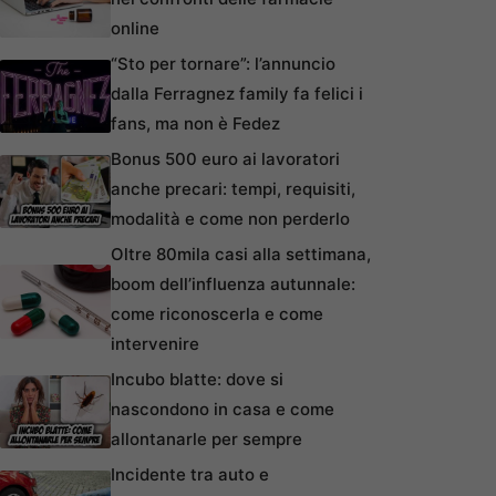
online
“Sto per tornare”: l’annuncio
dalla Ferragnez family fa felici i
fans, ma non è Fedez
Bonus 500 euro ai lavoratori
anche precari: tempi, requisiti,
modalità e come non perderlo
Oltre 80mila casi alla settimana,
boom dell’influenza autunnale:
come riconoscerla e come
intervenire
Incubo blatte: dove si
nascondono in casa e come
allontanarle per sempre
Incidente tra auto e