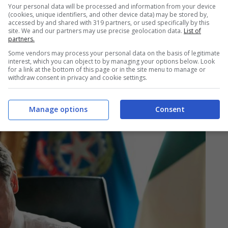
Your personal data will be processed and information from your device
, Di Battista duro: “Soli al voto nel 2023, no al
(cookies, unique identifiers, and other device data) may be stored by,
accessed by and shared with 319 partners, or used specifically by this
site. We and our partners may use precise geolocation data.
List of
partners.
 Conte che intanto esclude
Some vendors may process your personal data on the basis of legitimate
interest, which you can object to by managing your options below. Look
for a link at the bottom of this page or in the site menu to manage or
alia
withdraw consent in privacy and cookie settings.
Manage options
Consent