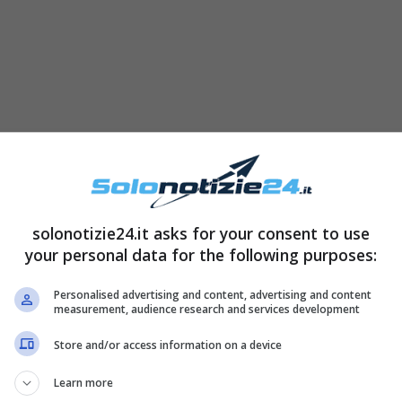
solonotizie24.it asks for your consent to use
your personal data for the following purposes:
oltissime richieste da parte delle varie anime
Personalised advertising and content, advertising and content
nvergono. Secondo indiscrezioni comunque la
measurement, audience research and services development
40 miliardi di euro
, quasi metà in arrivo 17 dagli
Store and/or access information on a device
Learn more