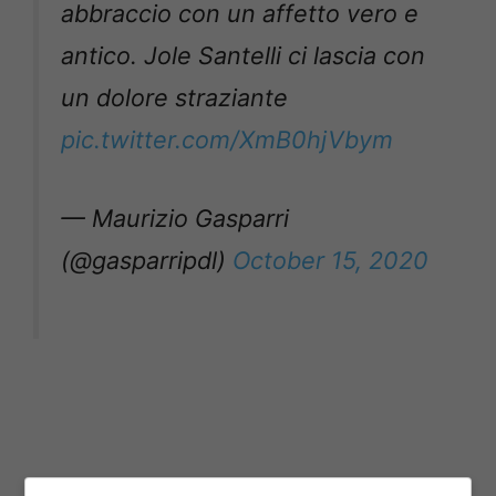
abbraccio con un affetto vero e
antico. Jole Santelli ci lascia con
un dolore straziante
pic.twitter.com/XmB0hjVbym
— Maurizio Gasparri
(@gasparripdl)
October 15, 2020