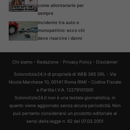
come allontanarle per
sempre
Incidente tra auto e
monopattino: ecco chi
deve risarcire i danni
Chi siamo
-
Redazione
-
Privacy Policy
-
Disclaimer
Solonotizie24.it di proprietà di WEB 365 SRL - Via
Nicola Marchese 10, 00141 Roma (RM) - Codice Fiscale
e Partita I.V.A. 12279101005
Solonotizie24.it non è una testata giornalistica, in
quanto viene aggiornato senza alcuna periodicità. Non
può pertanto considerarsi un prodotto editoriale ai
sensi della legge n. 62 del 07.03.2001