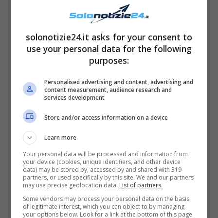
solonotizie24.it asks for your consent to
use your personal data for the following
purposes:
Personalised advertising and content, advertising and
Ti potrebbe interessare anche –
Jole
content measurement, audience research and
services development
Santelli, è morta a 52 anni la presidente della
Regione Calabria
Store and/or access information on a device
Learn more
Andarsene a soli 51 anni, dopo
Your personal data will be processed and information from
your device (cookies, unique identifiers, and other device
data) may be stored by, accessed by and shared with 319
aver lavorato per la tua gente,
partners, or used specifically by this site. We and our partners
may use precise geolocation data.
List of partners.
con il sorriso, fino a poche ore fa.
Some vendors may process your personal data on the basis
of legitimate interest, which you can object to by managing
La Calabria e l’Italia ti
your options below. Look for a link at the bottom of this page