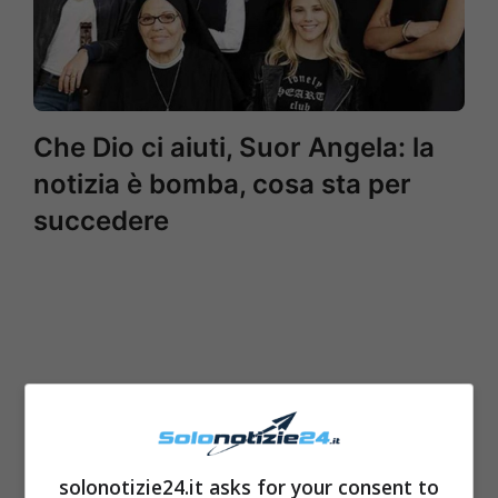
Che Dio ci aiuti, Suor Angela: la
notizia è bomba, cosa sta per
succedere
solonotizie24.it asks for your consent to