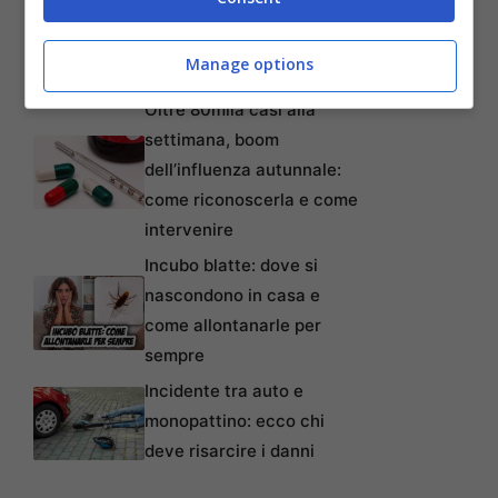
lavoratori anche precari:
tempi, requisiti, modalità e
Manage options
come non perderlo
Oltre 80mila casi alla
settimana, boom
dell’influenza autunnale:
come riconoscerla e come
intervenire
Incubo blatte: dove si
nascondono in casa e
come allontanarle per
sempre
Incidente tra auto e
monopattino: ecco chi
deve risarcire i danni