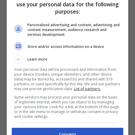
use your personal data for the following
purposes:
Personalised advertising and content, advertising and
content measurement, audience research and
services development
Store and/or access information on a device
Learn more
Articoli recenti
Your personal data will be processed and information from
Perché sta crescendo la
your device (cookies, unique identifiers, and other device
fiducia nei confronti delle
data) may be stored by, accessed by and shared with 319
partners, or used specifically by this site. We and our partners
farmacie online
may use precise geolocation data.
List of partners.
“Sto per tornare”:
Some vendors may process your personal data on the basis
of legitimate interest, which you can object to by managing
l’annuncio dalla Ferragnez
your options below. Look for a link at the bottom of this page
or in the site menu to manage or withdraw consent in privacy
family fa felici i fans, ma
and cookie settings.
non è Fedez
Bonus 500 euro ai
Consent