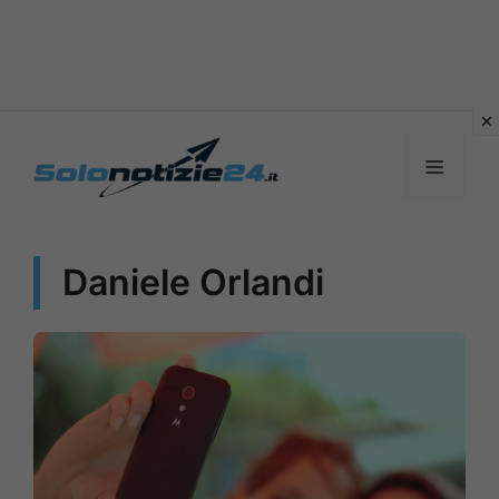
Vai
al
MENU
contenuto
Daniele Orlandi