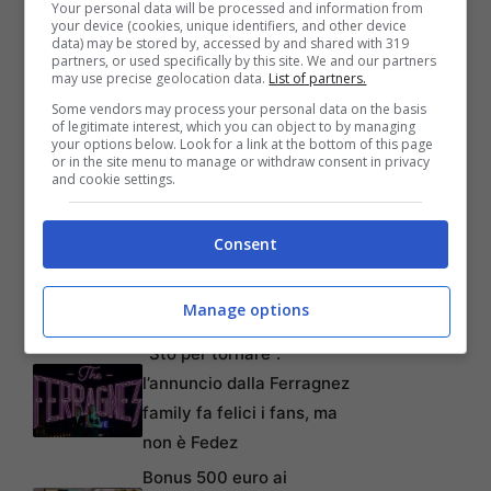
Your personal data will be processed and information from
your device (cookies, unique identifiers, and other device
data) may be stored by, accessed by and shared with 319
partners, or used specifically by this site. We and our partners
may use precise geolocation data.
List of partners.
Some vendors may process your personal data on the basis
of legitimate interest, which you can object to by managing
your options below. Look for a link at the bottom of this page
or in the site menu to manage or withdraw consent in privacy
and cookie settings.
Articoli recenti
Consent
Perché sta crescendo la
fiducia nei confronti delle
Manage options
farmacie online
“Sto per tornare”:
l’annuncio dalla Ferragnez
family fa felici i fans, ma
non è Fedez
Bonus 500 euro ai