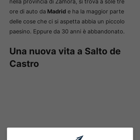
nella provincia di Zamora, si trova a sole tre
ore di auto da
Madrid
e h
a la maggior parte
delle cose che ci si aspetta abbia un piccolo
paesino. Eppure da 30 anni è abbandonato.
Una nuova vita a
Salto de
Castro