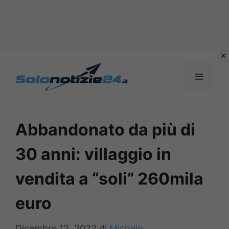
Vai
al
MENU
contenuto
Abbandonato da più di
30 anni: villaggio in
vendita a “soli” 260mila
euro
Dicembre 12, 2022
di
Michele