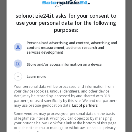
solonotizie24.it asks for your consent to
use your personal data for the following
Come riportato sempre dal ‘Mirror’,
le
purposes:
persone hanno lasciato Salto de Castro,
dopo la chiusura della centrale idroelettrica
Personalised advertising and content, advertising and
content measurement, audience research and
costruita negli anni ’50.
L’attuale proprietario
services development
della cittadina ha acquistato il villaggio
Store and/or access information on a device
all’inizio degli anni 2000 per trasformarlo in
Learn more
una località turistica.
Tuttavia, il progetto di
Your personal data will be processed and information from
ripopolazione del paesino non è andato a
your device (cookies, unique identifiers, and other device
data) may be stored by, accessed by and shared with 319
buon fine a causa della crisi dell’Eurozona.
partners, or used specifically by this site. We and our partners
may use precise geolocation data.
List of partners.
Insomma, senza una stabilità economica è
Some vendors may process your personal data on the basis
impossibile non solo prosperare, ma anche
of legitimate interest, which you can object to by managing
your options below. Look for a link at the bottom of this page
sperare di sopravvivere.
or in the site menu to manage or withdraw consent in privacy