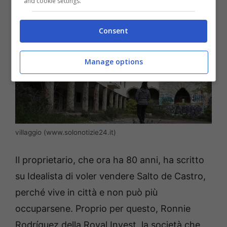
and cookie settings.
Consent
Manage options
villaggio (www.solonotizie24.it)
Il proprietario, che ora ha 80 anni, ha scritto
su Idealista di voler vendere
Salto de Castro,
perché vive in città e non può più
occuparsene. Proprio per questo,
Ronnie
Rodríguez della Royal Invest, la società che