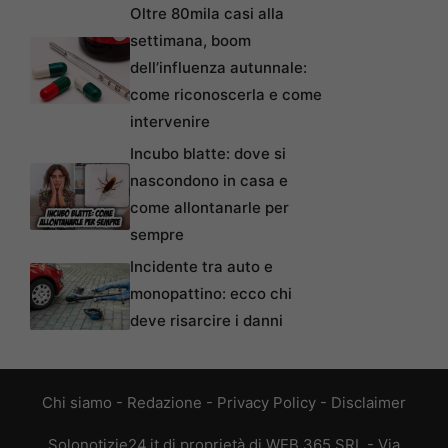
Oltre 80mila casi alla
settimana, boom
dell’influenza autunnale:
come riconoscerla e come
intervenire
Incubo blatte: dove si
nascondono in casa e
come allontanarle per
sempre
Incidente tra auto e
monopattino: ecco chi
deve risarcire i danni
Chi siamo
-
Redazione
-
Privacy Policy
-
Disclaimer
Solonotizie24.it di proprietà di WEB 365 SRL - Via