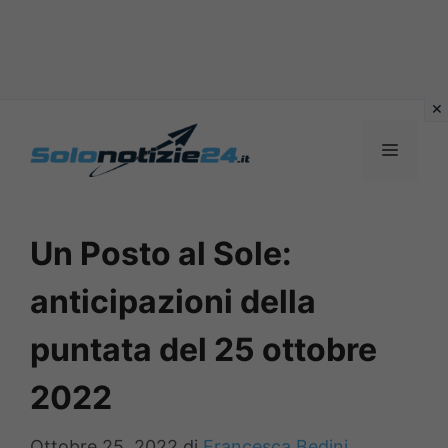
Vai
al
MENU
contenuto
Un Posto al Sole:
anticipazioni della
puntata del 25 ottobre
2022
Ottobre 25, 2022
di
Francesca Bedini