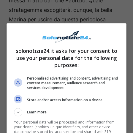
messa in atto dal folle Fabrizio. Quale
stratagemma escogiterà, dunque, la bella
Marina per uscire da questa pericolosa
situazione? Roberto Ferri, infatti, continua a
ritenere inspiegabile la scomparsa della
compagna ma non ha idea di dove possa
solonotizie24.it asks for your consent to
essere per andare a soccorrerla.
use your personal data for the following
purposes:
Finalmente i problemi tra le gemelle Cirillo e
Personalised advertising and content, advertising and
content measurement, audience research and
Niko vengono alla luce. È Micaela che stufa
services development
della freddezza con cui Niko la tratta affronta
Store and/or access information on a device
di petto la questione venendo così a capire il
Learn more
motivo per cui il bell’uomo la tiene così a
distanza. Che Niko sia bloccato dalla paura di
Your personal data will be processed and information from
your device (cookies, unique identifiers, and other device
perdere di nuovo la persona amata, come gli
data) may be stored by, accessed by and shared with 319