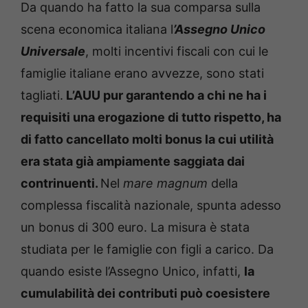
Da quando ha fatto la sua comparsa sulla
scena economica italiana l
’Assegno Unico
Universale
, molti incentivi fiscali con cui le
famiglie italiane erano avvezze, sono stati
tagliati.
L’AUU pur garantendo a chi ne ha i
requisiti una erogazione di tutto rispetto, ha
di fatto cancellato molti bonus la cui utilità
era stata già ampiamente saggiata dai
contrinuenti.
Nel
mare magnum
della
complessa fiscalità nazionale, spunta adesso
un bonus di 300 euro. La misura è stata
studiata per le famiglie con figli a carico. Da
quando esiste l’Assegno Unico, infatti,
la
cumulabilità dei contributi può coesistere