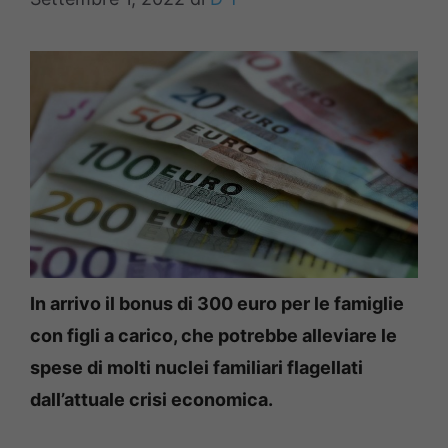
In arrivo il bonus di 300 euro per le famiglie
con figli a carico, che potrebbe alleviare le
spese di molti nuclei familiari flagellati
dall’attuale crisi economica.