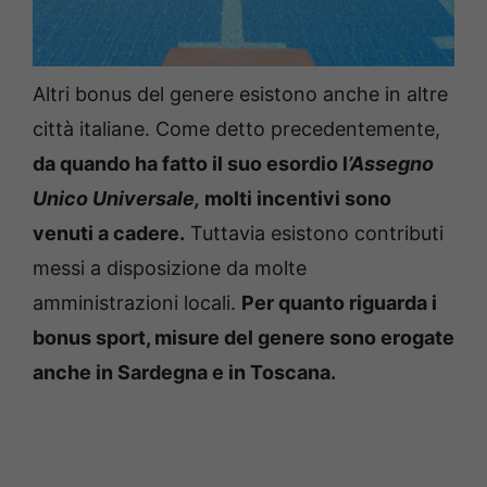
Altri bonus del genere esistono anche in altre
città italiane. Come detto precedentemente,
da quando ha fatto il suo esordio l
’Assegno
Unico Universale,
molti incentivi sono
venuti a cadere.
Tuttavia esistono contributi
messi a disposizione da molte
amministrazioni locali.
Per quanto riguarda i
bonus sport, misure del genere sono erogate
anche in Sardegna e in Toscana.