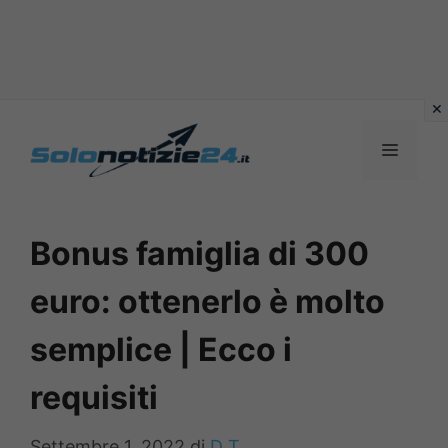
Vai
al
MENU
contenuto
Bonus famiglia di 300
euro: ottenerlo è molto
semplice | Ecco i
requisiti
Settembre 1, 2022
di
D T