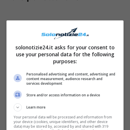
solonotizie24.it asks for your consent to
use your personal data for the following
purposes:
Personalised advertising and content, advertising and
content measurement, audience research and
services development
Per ottenere il bonus da 300 euro destinato a
Store and/or access information on a device
sostenere l’attività sportiva dei figli a carico
Learn more
delle famiglie con non possono
Your personal data will be processed and information from
permettersela,
basterà avere un Isee
your device (cookies, unique identifiers, and other device
data) may be stored by, accessed by and shared with 319
inferiore ai 30 mila euro
.
Tuttavia possono