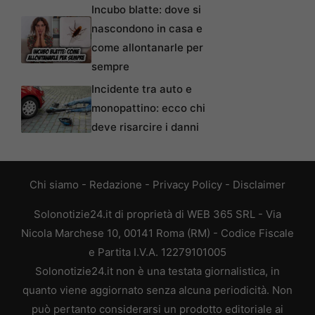
Incubo blatte: dove si
nascondono in casa e
come allontanarle per
sempre
Incidente tra auto e
monopattino: ecco chi
deve risarcire i danni
Chi siamo
-
Redazione
-
Privacy Policy
-
Disclaimer
Solonotizie24.it di proprietà di WEB 365 SRL - Via
Nicola Marchese 10, 00141 Roma (RM) - Codice Fiscale
e Partita I.V.A. 12279101005
Solonotizie24.it non è una testata giornalistica, in
quanto viene aggiornato senza alcuna periodicità. Non
può pertanto considerarsi un prodotto editoriale ai