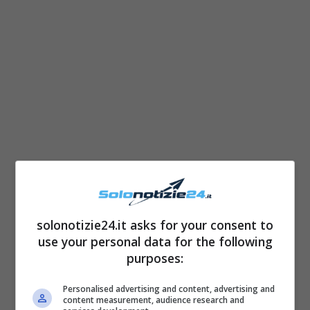
Filippo Magnini ha voluto chiarire una volta
per tutte i suoi sentimenti nei confronti dell’ex
Federica Pellegrini
pubblicando una foto
solonotizie24.it asks for your consent to
use your personal data for the following
molto significativa che non è certo sfuggita
purposes:
ai fan.
Personalised advertising and content, advertising and
content measurement, audience research and