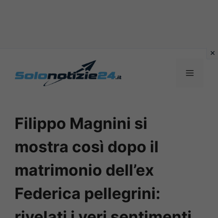
Vai
al
MENU
contenuto
Filippo Magnini si
mostra così dopo il
matrimonio dell’ex
Federica pellegrini:
rivelati i veri sentimenti