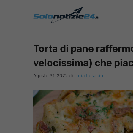
Vai
al
contenuto
Torta di pane raffermo
velocissima) che piace
Agosto 31, 2022
di
Ilaria Losapio