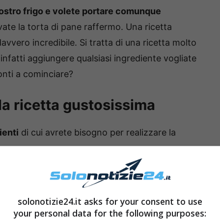
vostro frigo e volete portare comunque
vate la torta di pane raffermo. Una ricetta
vvero incredibile. Si tratta di una ricetta molto
 infatti aggiungere qualsiasi ingrediente vogliate
onti a cominciare?
la ricetta gustosissima
ienti
di cui avrete bisogno per realizzare la
solonotizie24.it asks for your consent to use
your personal data for the following purposes: