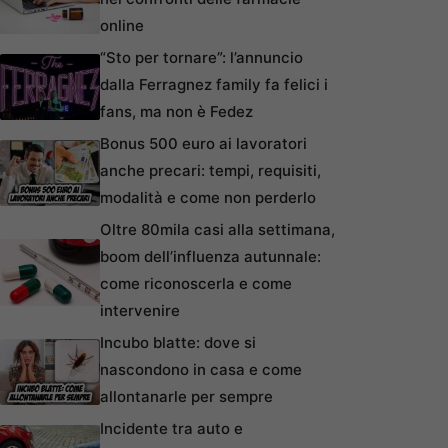
online
“Sto per tornare”: l’annuncio
dalla Ferragnez family fa felici i
fans, ma non è Fedez
Bonus 500 euro ai lavoratori
anche precari: tempi, requisiti,
modalità e come non perderlo
Oltre 80mila casi alla settimana,
boom dell’influenza autunnale:
come riconoscerla e come
intervenire
Incubo blatte: dove si
nascondono in casa e come
allontanarle per sempre
Incidente tra auto e