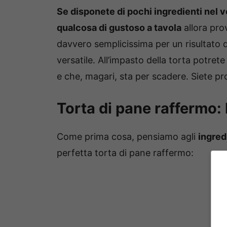
Se disponete di pochi ingredienti nel 
qualcosa di gustoso a tavola
allora pro
davvero semplicissima per un risultato da
versatile. All’impasto della torta potrete
e che, magari, sta per scadere. Siete pr
Torta di pane raffermo: 
Come prima cosa, pensiamo agli
ingred
perfetta torta di pane raffermo: