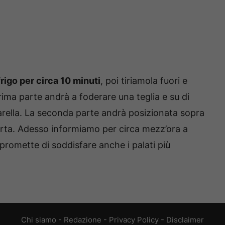
frigo per circa 10 minuti
, poi tiriamola fuori e
rima parte andrà a foderare una teglia e su di
arella. La seconda parte andrà posizionata sopra
torta. Adesso informiamo per circa mezz’ora a
promette di soddisfare anche i palati più
Chi siamo
-
Redazione
-
Privacy Policy
-
Disclaimer