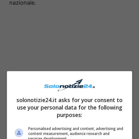
nazionale.
solonotizie24.it asks for your consent to
Il Bonus mamma e
use your personal data for the following
purposes:
l’Assegno unico universale:
come richiederlo
Personalised advertising and content, advertising and
content measurement, audience research and
services development