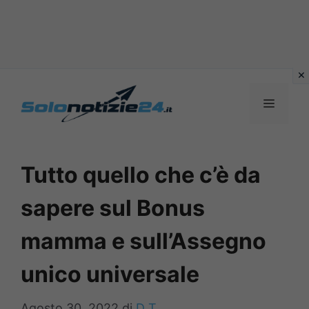
Vai
al
MENU
contenuto
Tutto quello che c’è da
sapere sul Bonus
mamma e sull’Assegno
unico universale
Agosto 30, 2022
di
D T