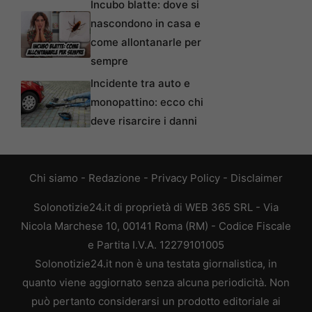
Incubo blatte: dove si
nascondono in casa e
come allontanarle per
sempre
Incidente tra auto e
monopattino: ecco chi
deve risarcire i danni
Chi siamo
-
Redazione
-
Privacy Policy
-
Disclaimer
Solonotizie24.it di proprietà di WEB 365 SRL - Via
Nicola Marchese 10, 00141 Roma (RM) - Codice Fiscale
e Partita I.V.A. 12279101005
Solonotizie24.it non è una testata giornalistica, in
quanto viene aggiornato senza alcuna periodicità. Non
può pertanto considerarsi un prodotto editoriale ai