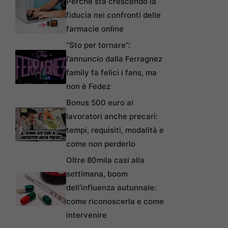
Perché sta crescendo la
fiducia nei confronti delle
farmacie online
“Sto per tornare”:
l’annuncio dalla Ferragnez
family fa felici i fans, ma
non è Fedez
Bonus 500 euro ai
lavoratori anche precari:
tempi, requisiti, modalità e
come non perderlo
Oltre 80mila casi alla
settimana, boom
dell’influenza autunnale:
come riconoscerla e come
intervenire