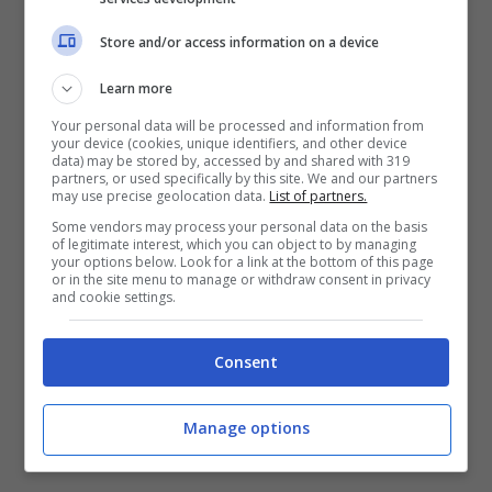
Venuti meno i diversi bonus validi fino all’anno
Store and/or access information on a device
passato,
ecco sopraggiungere l’Assegno
Learn more
unico universale.
Come appena accentato il
Your personal data will be processed and information from
passaggio del testimone tra il Bonus mamma
your device (cookies, unique identifiers, and other device
data) may be stored by, accessed by and shared with 319
e l’Assegno unico è già stato decretato. Per
partners, or used specifically by this site. We and our partners
may use precise geolocation data.
List of partners.
richiederne la prestazione occorrerà
Some vendors may process your personal data on the basis
presentare domanda all’INPS, dopodiché si
of legitimate interest, which you can object to by managing
your options below. Look for a link at the bottom of this page
potrebbe usufruire di contributo estensibile
or in the site menu to manage or withdraw consent in privacy
and cookie settings.
fino a 175 euro mensili a figlio.
Sempre che
l’ISEE non superi i 15 mila euro annui.
Consent
Manage options