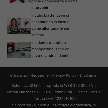
come riconoscerla e come
intervenire
Incubo blatte: dove si
nascondono in casa e
come allontanarle per
sempre
Incidente tra auto e
monopattino: ecco chi
deve risarcire i danni
Chi siamo
-
Redazione
-
Privacy Policy
-
Disclaimer
Solonotizie24.it di proprietà di WEB 365 SRL - Via
Nicola Marchese 10, 00141 Roma (RM) - Codice Fiscale
e Partita I.V.A. 12279101005
Solonotizie24.it non è una testata giornalistica, in