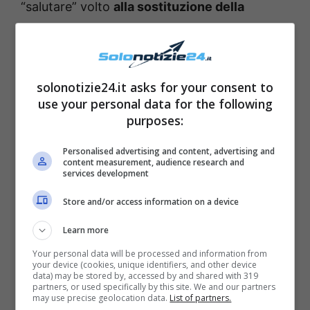
“salutare” volto
alla sostituzione della
colazione con soltanto l’acqua ricca di
“nutrienti preziosi”
, che secondo chi accusa
lo spot, non può certo bastare in luogo del
solonotizie24.it asks for your consent to
pasto più importante della giornata.
use your personal data for the following
purposes:
La critica sottolinea poi lo
schema
Personalised advertising and content, advertising and
comunicativo ripetitivo anche negli altri
content measurement, audience research and
services development
spot dello stesso brand
, come quello che
nuovo succo di frutta Succoso Zero, dove
Store and/or access information on a device
ancora si fa accenno al salto dei pasti come
Learn more
condizione di bellezza e benessere.
Your personal data will be processed and information from
your device (cookies, unique identifiers, and other device
data) may be stored by, accessed by and shared with 319
partners, or used specifically by this site. We and our partners
may use precise geolocation data.
List of partners.