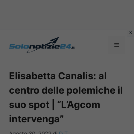
Vai
al
MENU
contenuto
Elisabetta Canalis: al
centro delle polemiche il
suo spot | “L’Agcom
intervenga”
Agosto 30, 2022
di
D T