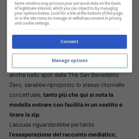
Some vendors may process your personal data on the basis
of legitimate interest, which you can object to by managing
your options below. Look for a link at the bottom of this page
or in the site menu to manage or withdraw consent in privacy
and cookie settings.
Consent
Manage options
Ma non è tutto. Secondo
Aestetica sovietica
,
anche nello spot della Thè San Benedetto
Zero, sarebbe riproposto lo stesso ritornello
concettuale,
tanto più che qui si nota la
modella entrare con facilità in un vestito e
tirare la zip.
L’accusa riguarderebbe pertanto
l’esasperazione del racconto mediatico,