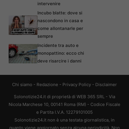
intervenire
Incubo blatte: dove si
nascondono in casa e
come allontanarle per
sempre
Incidente tra auto e
monopattino: ecco chi
deve risarcire i danni
Chi siamo
-
Redazione
-
Privacy Policy
-
Disclaimer
Solonotizie24.it di proprietà di WEB 365 SRL - Via
Nicola Marchese 10, 00141 Roma (RM) - Codice Fiscale
e Partita I.V.A. 12279101005
Solonotizie24.it non è una testata giornalistica, in
quanto viene aggiornato senza alcuna periodicità. Non