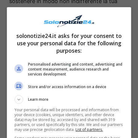
sostenere in modo non indifferente la tua
salute e il tuo benessere.
Ma come possiamo
riutilizzare le bucce di carota che
solitamente gettiamo via?
solonotizie24.it asks for your consent to
use your personal data for the following
purposes:
Personalised advertising and content, advertising and
content measurement, audience research and
services development
Store and/or access information on a device
Learn more
Your personal data will be processed and information from
your device (cookies, unique identifiers, and other device
data) may be stored by, accessed by and shared with 319
partners, or used specifically by this site. We and our partners
Fonte: web
may use precise geolocation data.
List of partners.