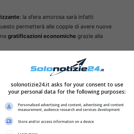
rizzante
: la sfera amorosa sarà infatti
questo permetterà alle coppie di avere nuove
cune
gratificazioni economiche
grazie alla
grande
romanticismo
, ma questa mancanza
solonotizie24.it asks for your consent to use
esa
tra i partner. E’ invece necessario – in ambito
your personal data for the following purposes:
pporto
con colleghi e superiori.
Personalised advertising and content, advertising and content
measurement, audience research and services development
Store and/or access information on a device