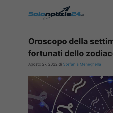
Vai
al
contenuto
Oroscopo della settim
fortunati dello zodia
Agosto 27, 2022
di
Stefania Meneghella