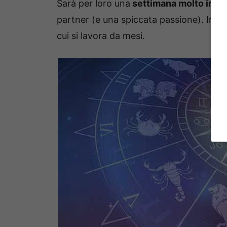
Sarà per loro una
settimana molto inte
partner (e una spiccata passione). In uf
cui si lavora da mesi.