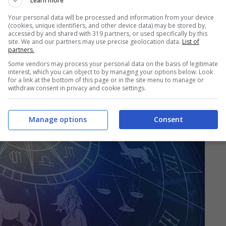
Learn more
ressante
, che porterà una magica intesa tra i
Your personal data will be processed and information from your device
ficio, potrebbe esserci
l’inizio di un progetto
per
(cookies, unique identifiers, and other device data) may be stored by,
accessed by and shared with 319 partners, or used specifically by this
site. We and our partners may use precise geolocation data.
List of
partners.
Some vendors may process your personal data on the basis of legitimate
interest, which you can object to by managing your options below. Look
for a link at the bottom of this page or in the site menu to manage or
withdraw consent in privacy and cookie settings.
Manage options
Consent