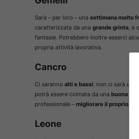
Gemelli
Sarà – per loro – una
settimana molto f
caratterizzata da una
grande grinta
, e 
fantasie. Potrebbero inoltre esserci al
propria attività lavorativa.
Cancro
Ci saranno
alti e bassi
: non ci sarà un 
potrà essere colmata da una
buona int
professionale –
migliorare il proprio ra
Leone