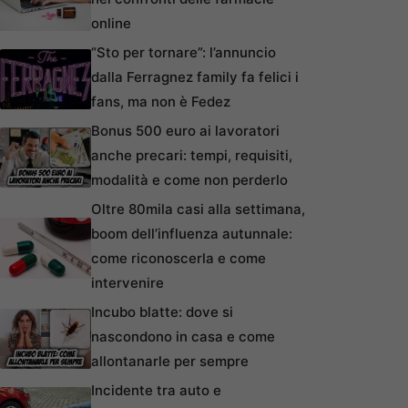
online
“Sto per tornare”: l’annuncio
dalla Ferragnez family fa felici i
fans, ma non è Fedez
Bonus 500 euro ai lavoratori
anche precari: tempi, requisiti,
modalità e come non perderlo
Oltre 80mila casi alla settimana,
boom dell’influenza autunnale:
come riconoscerla e come
intervenire
Incubo blatte: dove si
nascondono in casa e come
allontanarle per sempre
Incidente tra auto e