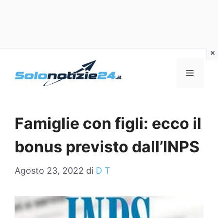
Vai
al
MENU
contenuto
Famiglie con figli: ecco il
bonus previsto dall’INPS
Agosto 23, 2022
di
D T