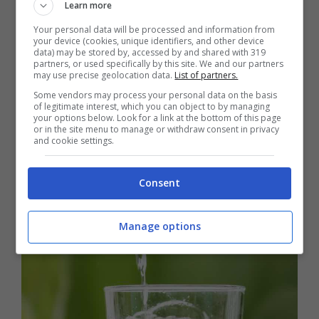
Learn more
Le
donne in gravidanza o in fase di
Your personal data will be processed and information from
allattamento
dovrebbero bere
your device (cookies, unique identifiers, and other device
data) may be stored by, accessed by and shared with 319
rispettivamente
0.3 litri e 0.7 litri di
partners, or used specifically by this site. We and our partners
may use precise geolocation data.
List of partners.
acqua
in più;
Some vendors may process your personal data on the basis
of legitimate interest, which you can object to by managing
Si dovrebbe inoltre aumentare la
your options below. Look for a link at the bottom of this page
or in the site menu to manage or withdraw consent in privacy
quantità di acqua quando si svolgo
and cookie settings.
degli
sforzi fisici
, dato che – in queste
circostanze – si possono perdere fino a
Consent
2 litri di acqua ogni ora.
Manage options