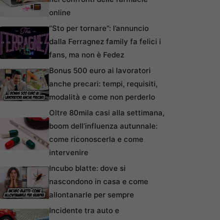
online
“Sto per tornare”: l’annuncio
dalla Ferragnez family fa felici i
fans, ma non è Fedez
Bonus 500 euro ai lavoratori
anche precari: tempi, requisiti,
modalità e come non perderlo
Oltre 80mila casi alla settimana,
boom dell’influenza autunnale:
come riconoscerla e come
intervenire
Incubo blatte: dove si
nascondono in casa e come
allontanarle per sempre
Incidente tra auto e