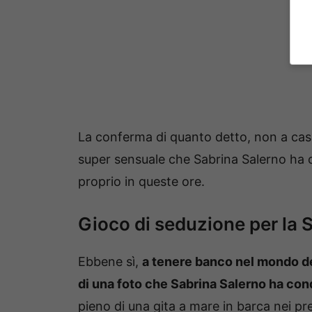
La conferma di quanto detto, non a caso
super sensuale che Sabrina Salerno ha 
proprio in queste ore.
Gioco di seduzione per la 
Ebbene sì,
a tenere banco nel mondo de
di una foto che Sabrina Salerno ha con
pieno di una gita a mare in barca nei pre