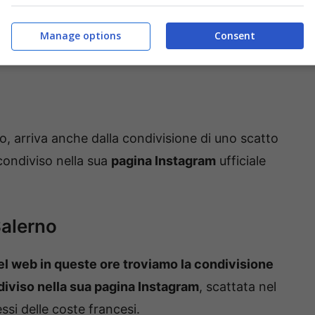
Manage options
Consent
, arriva anche dalla condivisione di uno scatto
condiviso nella sua
pagina Instagram
ufficiale
Salerno
l web in queste ore troviamo la condivisione
diviso nella sua pagina Instagram
, scattata nel
ssi delle coste francesi.