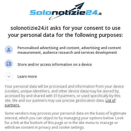
solonotizie24.it asks for your consent to use
your personal data for the following purposes:
ta sui social (di nuovo)
Personalised advertising and content, advertising and content
measurement, audience research and services development
 lascia senza parole i propri fan sui social
,
Store and/or access information on a device
 volta in volta riesce a riscuotere attraverso le
 di mettere in risalto la sua esagera bellezza,
Learn more
e una delle sex symbol tra le più amate in Italia
Your personal data will be processed and information from your device
(cookies, unique identifiers, and other device data) may be stored by,
accessed by and shared with 319 partners, or used specifically by this
site. We and our partners may use precise geolocation data.
List of
partners.
Some vendors may process your personal data on the basis of legitimate
interest, which you can object to by managing your options below. Look
for a link at the bottom of this page or in the site menu to manage or
withdraw consent in privacy and cookie settings.