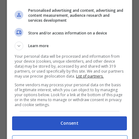
1 melanzana da mezzo kg di
Personalised advertising and content, advertising and
content measurement, audience research and
melanzane tagliate a pezzettini
services development
30 g di formaggio grattugiato
Store and/or access information on a device
mezzo spicchio d’aglio nero
Learn more
30 ml di olio evo
pepe, origano, menta tritata q.b.
Your personal data will be processed and information from
your device (cookies, unique identifiers, and other device
qualche cucchiaio di pangrattato
data) may be stored by, accessed by and shared with 319
partners, or used specifically by this site. We and our partners
uova q.b.
may use precise geolocation data.
List of partners.
Some vendors may process your personal data on the basis
farina q.b. (se necessaria)
of legitimate interest, which you can object to by managing
your options below. Look for a link at the bottom of this page
per la salsa alla pizzaiola
or in the site menu to manage or withdraw consent in privacy
and cookie settings.
mezzo spicchio d’aglio nero tritato
sale, pepe
Consent
olio evo
un barattolo di passata di pomodoro