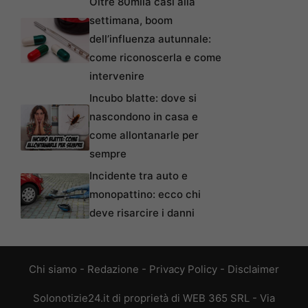
Oltre 80mila casi alla
settimana, boom
dell’influenza autunnale:
come riconoscerla e come
intervenire
Incubo blatte: dove si
nascondono in casa e
come allontanarle per
sempre
Incidente tra auto e
monopattino: ecco chi
deve risarcire i danni
Chi siamo
-
Redazione
-
Privacy Policy
-
Disclaimer
Solonotizie24.it di proprietà di WEB 365 SRL - Via