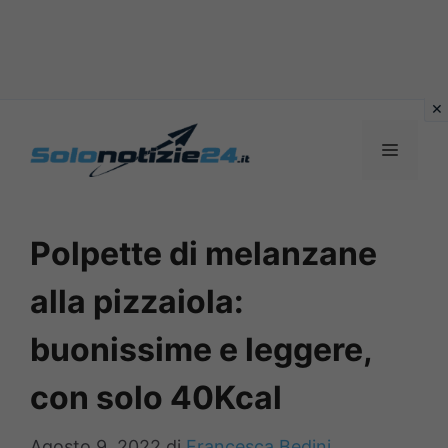
Vai
al
MENU
contenuto
Polpette di melanzane
alla pizzaiola:
buonissime e leggere,
con solo 40Kcal
Agosto 9, 2022
di
Francesca Bedini