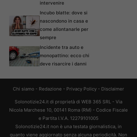
intervenire
Incubo blatte: dove si
nascondono in casa e
come allontanarle per
sempre
Incidente tra auto e
monopattino: ecco chi
deve risarcire i danni
Chi siamo
-
Redazione
-
Privacy Policy
-
Disclaimer
Solonotizie24.it di proprietà di WEB 365 SRL - Via
Nicola Marchese 10, 00141 Roma (RM) - Codice Fiscale
e Partita I.V.A. 12279101005
Solonotizie24.it non è una testata giornalistica, in
quanto viene aggiornato senza alcuna periodicità. Non