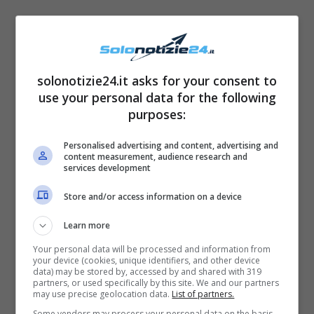
solonotizie24.it asks for your consent to
A tenere il pacco nel mondo del web
use your personal data for the following
troviamo i due protagonisti della serie
purposes:
televisiva che recentemente hanno
Personalised advertising and content, advertising and
annunciato di essersi innamorati sul set, i
content measurement, audience research and
services development
quali oggi vivono una bellissima ed intensa
storia d’amore… ovvero
Luca Turco e Giorgia
Store and/or access information on a device
Gianetiempo
.
Learn more
Your personal data will be processed and information from
your device (cookies, unique identifiers, and other device
data) may be stored by, accessed by and shared with 319
partners, or used specifically by this site. We and our partners
may use precise geolocation data.
List of partners.
Some vendors may process your personal data on the basis