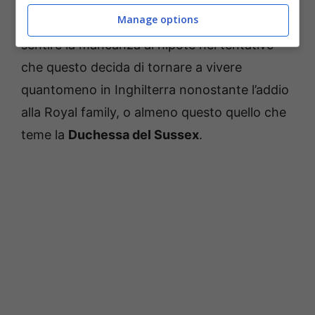
Manage options
un viaggio che potrebbe avere lo scopo di far
sentire la mancanza al nipote nel tentativo
che questo decida di tornare a vivere
quantomeno in Inghilterra nonostante l’addio
alla Royal family, o almeno questo quello che
teme la
Duchessa del Sussex
.