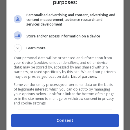
purposes:
Nel frattempo, la famiglia reale sembrerebbe
Personalised advertising and content, advertising and
content measurement, audience research and
non cedere assolutamente il passo sul
services development
Principe Harry
… motivo per cui la stessa
Store and/or access information on a device
Regina Elisabetta recentemente avrebbe
Learn more
tentato di incontrare da sola il nipote durante
una delle sue visite ufficiali.
Your personal data will be processed and information from
your device (cookies, unique identifiers, and other device
data) may be stored by, accessed by and shared with 319
partners, or used specifically by this site. We and our partners
Nuova crisi con Il Principe
may use precise geolocation data.
List of partners.
Harry?
Some vendors may process your personal data on the basis
of legitimate interest, which you can object to by managing
your options below. Look for a link at the bottom of this page
or in the site menu to manage or withdraw consent in privacy
Secondo quanto ha reso noto da numerosi
and cookie settings.
magazine di cronaca rosa, sembrerebbe che
la Regina Elisabetta abbia invitato a Balmoral
Consent
il Principe Harry e la moglie
Meghan Markle
…