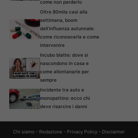
come non perderlo
Oltre 80mila casi alla
settimana, boom
dell’influenza autunnale:
come riconoscerla e come
intervenire
Incubo blatte: dove si
nascondono in casa e
come allontanarle per
sempre
Incidente tra auto e
monopattino: ecco chi
deve risarcire i danni
Chi siamo
-
Redazione
-
Privacy Policy
-
Disclaimer