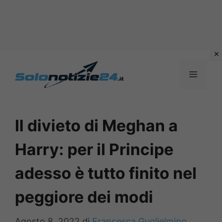
Vai
al
MENU
contenuto
Il divieto di Meghan a
Harry: per il Principe
adesso è tutto finito nel
peggiore dei modi
Agosto 8, 2022
di
Francesca Guglielmino