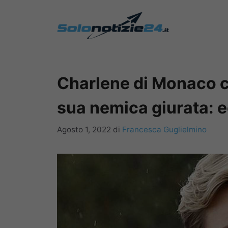
Vai
al
contenuto
Charlene di Monaco co
sua nemica giurata: ec
Agosto 1, 2022
di
Francesca Guglielmino