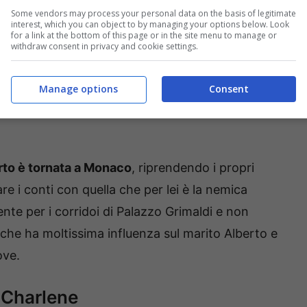
Some vendors may process your personal data on the basis of legitimate
interest, which you can object to by managing your options below. Look
for a link at the bottom of this page or in the site menu to manage or
withdraw consent in privacy and cookie settings.
Manage options
Consent
erto è tornata a Monaco
, riprendendo i propri
re i conti con quella che per lei è la nemica
ente per i corridoi di Palazzo Grimaldi e non
 che ha moltissima influenza sul marito Alberto e
ove.
 Charlene