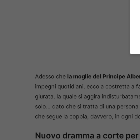
Adesso che
la moglie del Principe Alb
impegni quotidiani, eccola costretta a fa
giurata, la quale si aggira indisturbatam
solo… dato che si tratta di una persona
che segue la coppia, davvero, in ogni d
Nuovo dramma a corte per