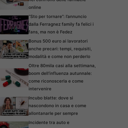
online
“Sto per tornare”: l’annuncio
dalla Ferragnez family fa felici i
fans, ma non è Fedez
Bonus 500 euro ai lavoratori
anche precari: tempi, requisiti,
modalità e come non perderlo
Oltre 80mila casi alla settimana,
boom dell’influenza autunnale:
come riconoscerla e come
intervenire
Incubo blatte: dove si
nascondono in casa e come
allontanarle per sempre
Incidente tra auto e