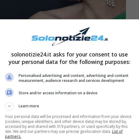
solonotizie24.it asks for your consent to use
your personal data for the following purposes:
riesce a liberarsi della sua
Personalised advertising and content, advertising and content
measurement, audience research and services development
Store and/or access information on a device
o costellato da numerose difficoltà per
Charlene
a fronteggiare una grave infezione e un lungo
Learn more
ta fino in Svizzera per diversi mesi.
Your personal data will be processed and information from your device
(cookies, unique identifiers, and other device data) may be stored by,
accessed by and shared with 319 partners, or used specifically by this
site. We and our partners may use precise geolocation data.
List of
partners.