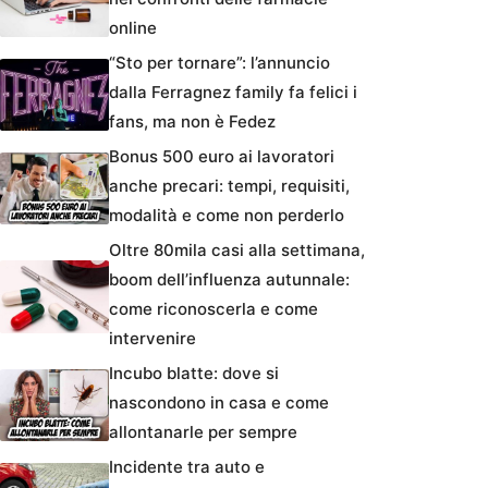
online
“Sto per tornare”: l’annuncio
dalla Ferragnez family fa felici i
fans, ma non è Fedez
Bonus 500 euro ai lavoratori
anche precari: tempi, requisiti,
modalità e come non perderlo
Oltre 80mila casi alla settimana,
boom dell’influenza autunnale:
come riconoscerla e come
intervenire
Incubo blatte: dove si
nascondono in casa e come
allontanarle per sempre
Incidente tra auto e