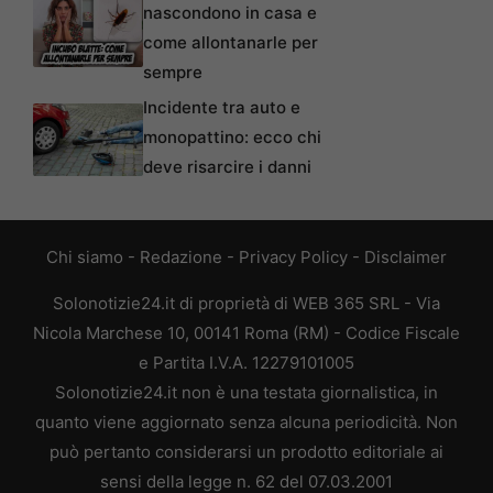
nascondono in casa e
come allontanarle per
sempre
Incidente tra auto e
monopattino: ecco chi
deve risarcire i danni
Chi siamo
-
Redazione
-
Privacy Policy
-
Disclaimer
Solonotizie24.it di proprietà di WEB 365 SRL - Via
Nicola Marchese 10, 00141 Roma (RM) - Codice Fiscale
e Partita I.V.A. 12279101005
Solonotizie24.it non è una testata giornalistica, in
quanto viene aggiornato senza alcuna periodicità. Non
può pertanto considerarsi un prodotto editoriale ai
sensi della legge n. 62 del 07.03.2001