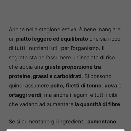
Anche nella stagione estiva, è bene mangiare
un
piatto leggero ed equilibrato
che sia ricco
di tutti i nutrienti utili per l’organismo. Il
segreto sta nell’assumere un’insalata di riso
che abbia una
giusta proporzione tra
proteine, grassi e carboidrati
. Si possono
quindi assumere
pollo
,
filetti di tonno
,
uova
e
ortaggi verdi
, ma anche i legumi e tutti i cibi
che vadano ad aumentare
la quantità di fibre
.
Se si aumentano gli ingredienti,
aumentano
però i carboidrati
. Sarebbe quindi bene