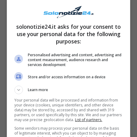
ridurre
il quantitativo di riso ed evitare
alimenti
come il
mais
e le
carote
. Entrambi
solonotizie24.it asks for your consent to
sono infatti
ricchi di carboidrati
, che
use your personal data for the following
possono aggiungersi a quelli del riso. In
purposes:
questo modo, si avrebbe
un disequilibrio tra
Personalised advertising and content, advertising and
gli alimenti.
E’ importante scegliere anche un
content measurement, audience research and
services development
corretto tipo di riso
: si dovrebbe infatti
Store and/or access information on a device
sostituire
il tradizionale riso bianco
con una
varietà che presenta
un indice glicemico
Learn more
inferiore
(come il riso basmati o integrale).
Your personal data will be processed and information from
your device (cookies, unique identifiers, and other device
data) may be stored by, accessed by and shared with 319
partners, or used specifically by this site. We and our partners
may use precise geolocation data.
List of partners.
Some vendors may process your personal data on the basis
of legitimate interest, which you can object to by managing