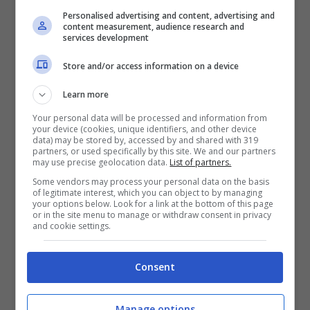
riferimento al primogenito come inadatto a
Personalised advertising and content, advertising and
content measurement, audience research and
fare il Re, in quanto povero di empatia. Infatti,
services development
nel mirino dell’attenzione del web in queste
Store and/or access information on a device
ore troviamo il racconto di uno
scontro avuto
Learn more
con Laura Parker Bowles
, figlia di Camilla
Your personal data will be processed and information from
nonché moglie del Principe Carlo.
your device (cookies, unique identifiers, and other device
data) may be stored by, accessed by and shared with 319
partners, or used specifically by this site. We and our partners
may use precise geolocation data.
List of partners.
Lo scontro furioso di William e
Some vendors may process your personal data on the basis
la figlia di Camilla
of legitimate interest, which you can object to by managing
your options below. Look for a link at the bottom of this page
or in the site menu to manage or withdraw consent in privacy
and cookie settings.
Accettare l’arrivo di una nuova donna al posto
della madre, e vedere poi
Lady Diana
morire
Consent
così all’improvviso ancora nel pieno della vita
ha segnato inesorabilmente il futuro del
Manage options