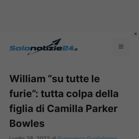
Vai
al
MENU
contenuto
William “su tutte le
furie”: tutta colpa della
figlia di Camilla Parker
Bowles
Luglio 28, 2022
di
Francesca Guglielmino