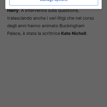
Principe William e anche quella del fratello
Harry
. A intervenire sulla questione,
tralasciando anche i vari litigi che nel corso
degli anni hanno animato Buckingham
Palace, è stata la scrittrice
Kate Nicholl
.