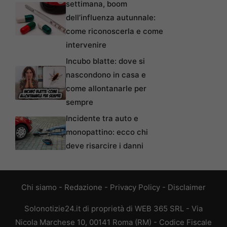
settimana, boom
dell’influenza autunnale:
come riconoscerla e come
intervenire
Incubo blatte: dove si
nascondono in casa e
come allontanarle per
sempre
Incidente tra auto e
monopattino: ecco chi
deve risarcire i danni
Chi siamo
-
Redazione
-
Privacy Policy
-
Disclaimer
Solonotizie24.it di proprietà di WEB 365 SRL - Via
Nicola Marchese 10, 00141 Roma (RM) - Codice Fiscale