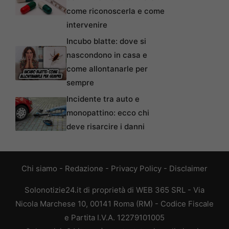
come riconoscerla e come
intervenire
Incubo blatte: dove si
nascondono in casa e
come allontanarle per
sempre
Incidente tra auto e
monopattino: ecco chi
deve risarcire i danni
Chi siamo
-
Redazione
-
Privacy Policy
-
Disclaimer
Solonotizie24.it di proprietà di WEB 365 SRL - Via
Nicola Marchese 10, 00141 Roma (RM) - Codice Fiscale
e Partita I.V.A. 12279101005