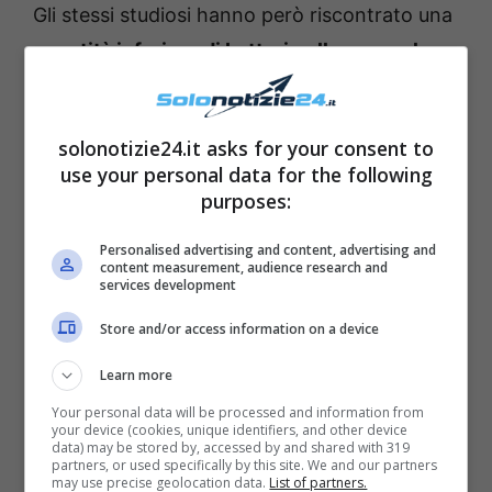
Gli stessi studiosi hanno però riscontrato una
quantità inferiore di batteri nelle spazzole
,
che possono dunque essere una valida
alternativa alle spugnette. Il team ha inoltre
solonotizie24.it asks for your consent to
notato una
riduzione del numero di
use your personal data for the following
salmonelle
nelle spazzole che vengono
purposes:
lasciate
asciugare durante la notte
: questo
Personalised advertising and content, advertising and
non succede invece nelle spugne. Ma non è
content measurement, audience research and
services development
tutto: le spazzole riducono anche la
possibilità che si formi
il batterio della
Store and/or access information on a device
salmonella
. Nel caso in cui quest’ultima
Learn more
andasse sulla spugna, potrebbe
diffondersi in
Your personal data will be processed and information from
your device (cookies, unique identifiers, and other device
tutta la cucina
.
data) may be stored by, accessed by and shared with 319
partners, or used specifically by this site. We and our partners
may use precise geolocation data.
List of partners.